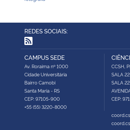
REDES SOCIAIS:
RSS
CAMPUS SEDE
CIÊNC
Av. Roraima nº 1000
CCSH, P
Cidade Universitária
SALA 22
Bairro Camobi
SALA 222
Santa Maria - RS
AVENIDA
CEP: 97105-900
CEP: 97
+55 (55) 3220-8000
coord.cs
coord.cs