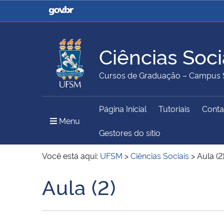
Casa Civil
Ministério da Justiça e
Segurança Pública
Ciências Soci
Ministério da Agricultura,
Ministério da Educação
Cursos de Graduação – Campus 
Pecuária e Abastecimento
Página Inicial
Tutoriais
Conta
Ministério do Meio Ambiente
Ministério do Turismo
Menu Principal do Sítio
Menu
Gestores do sítio
Você está aqui:
UFSM
>
Ciências Sociais
>
Aula (2
Secretaria de Governo
Gabinete de Segurança
Aula (2)
Início do conteúdo
Institucional