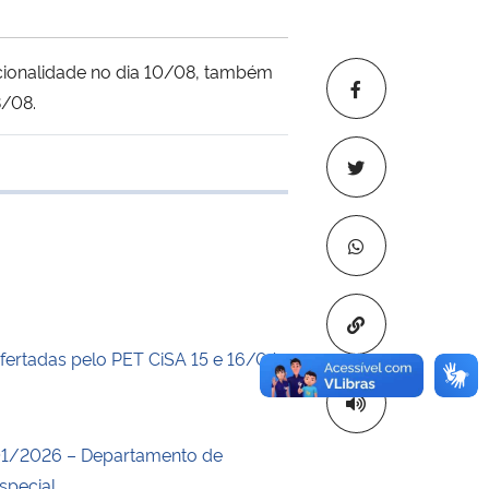
Rcionalidade no dia 10/08, também
8/08.
 transferência
Copiar para áre
ofertadas pelo PET CiSA 15 e 16/04
1/2026 – Departamento de
special