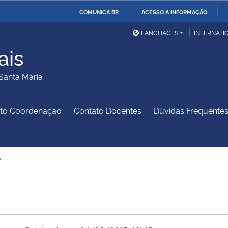
COMUNICA BR
ACESSO À INFORMAÇÃO
Ministério da Defesa
Ministério das Relações
Mini
IR
LANGUAGES
INTERNATI
Exteriores
PARA
ais
O
Ministério da Cidadania
Ministério da Saúde
Mini
CONTEÚDO
Santa Maria
to Coordenação
Contato Docentes
Dúvidas Frequente
Ministério do
Controladoria-Geral da
Mini
Desenvolvimento Regional
União
Famí
Hum
)
Advocacia-Geral da União
Banco Central do Brasil
Plan