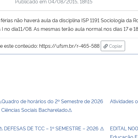
Publicado em
04/08/2015, 18h15
rias não haverá aula da disciplina ISP 1191 Sociologia da 
a I no dia11/08. As mesmas terão aula normal nos dias 17 e 1
e este conteúdo:
https://ufsm.br/r-465-588
Copiar
para área de
Quadro de horários do 2º Semestre de 2026
Atividades 
 Ciências Sociais Bacharelado⚠
 DEFESAS DE TCC – 1º SEMESTRE – 2026 ⚠
EDITAL N00
Educação E