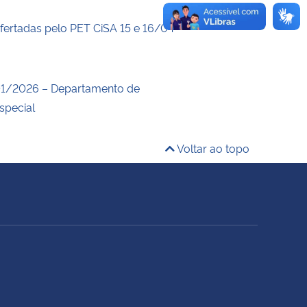
ofertadas pelo PET CiSA 15 e 16/04
1/2026 – Departamento de
special
Voltar ao topo