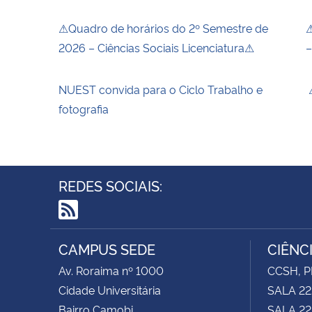
⚠Quadro de horários do 2º Semestre de
⚠
2026 – Ciências Sociais Licenciatura⚠
–
NUEST convida para o Ciclo Trabalho e
⚠
fotografia
REDES SOCIAIS:
RSS
CAMPUS SEDE
CIÊNC
Av. Roraima nº 1000
CCSH, P
Cidade Universitária
SALA 22
Bairro Camobi
SALA 222