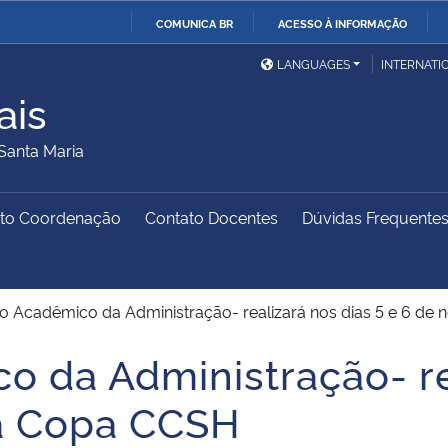
COMUNICA BR
ACESSO À INFORMAÇÃO
Ministério da Defesa
Ministério das Relações
Mini
IR
LANGUAGES
INTERNATI
Exteriores
PARA
ais
O
Ministério da Cidadania
Ministério da Saúde
Mini
CONTEÚDO
Santa Maria
to Coordenação
Contato Docentes
Dúvidas Frequente
Ministério do
Controladoria-Geral da
Mini
Desenvolvimento Regional
União
Famí
Hum
rio Acadêmico da Administração- realizará nos dias 5 e 6 
Advocacia-Geral da União
Banco Central do Brasil
Plan
o da Administração- re
a Copa CCSH