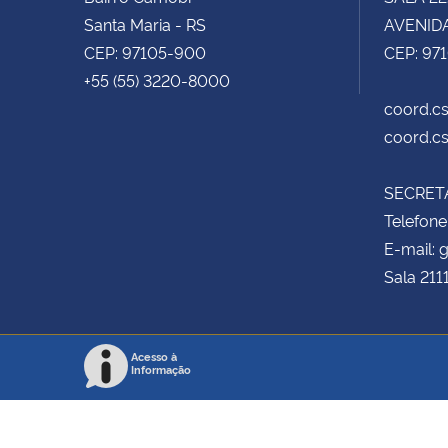
Santa Maria - RS
AVENIDA
CEP: 97105-900
CEP: 97
+55 (55) 3220-8000
coord.cs
coord.cs
SECRETA
Telefone
E-mail:
Sala 211
Acesso à
Informação