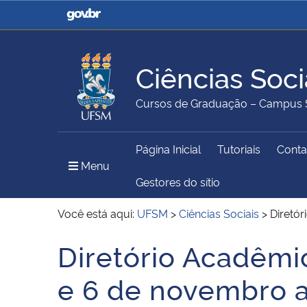
Casa Civil
Ministério da Justiça e
Segurança Pública
Ciências Soci
Ministério da Agricultura,
Ministério da Educação
Cursos de Graduação – Campus 
Pecuária e Abastecimento
Página Inicial
Tutoriais
Conta
Ministério do Meio Ambiente
Ministério do Turismo
Menu Principal do Sítio
Menu
Gestores do sítio
Você está aqui:
UFSM
>
Ciências Sociais
>
Diretó
Secretaria de Governo
Gabinete de Segurança
Diretório Acadêmic
Início do conteúdo
Institucional
e 6 de novembro 