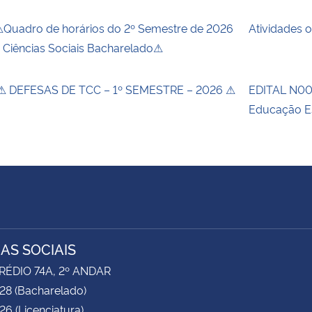
Quadro de horários do 2º Semestre de 2026
Atividades 
 Ciências Sociais Bacharelado⚠
 DEFESAS DE TCC – 1º SEMESTRE – 2026 ⚠
EDITAL N00
Educação E
IAS SOCIAIS
RÉDIO 74A, 2º ANDAR
28 (Bacharelado)
6 (Licenciatura)