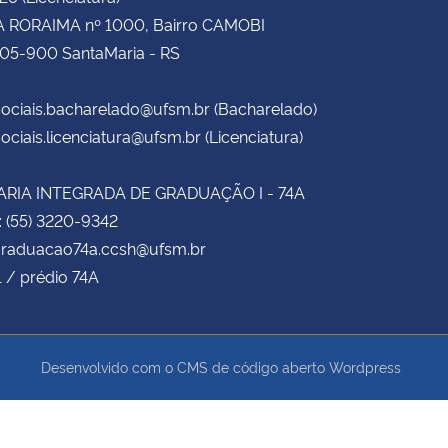
 RORAIMA nº 1000, Bairro CAMOBI
105-900 SantaMaria - RS
ociais.bacharelado@ufsm.br (Bacharelado)
ociais.licenciatura@ufsm.br (Licenciatura)
RIA INTEGRADA DE GRADUAÇÃO I - 74A
: (55) 3220-9342
 graduacao74a.ccsh@ufsm.br
1 / prédio 74A
Desenvolvido com o CMS de código aberto
Wordpress