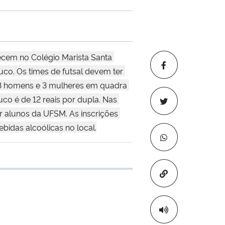
cem no Colégio Marista Santa 
uco. Os times de futsal devem ter 
r 3 homens e 3 mulheres em quadra 
o é de 12 reais por dupla. Nas 
 alunos da UFSM. As inscrições 
ebidas alcoólicas no local.
 transferência
Copiar para áre