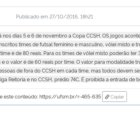
Publicado em
27/10/2016, 18h21
rá nos dias 5 e 6 de novembro a Copa CCSH. OS jogos aconte
scritos times de futsal feminino e masculino, vôlei misto e tr
 time é de 80 reais. Para os times de vôlei misto poderão te
 valor é de 60 reais por time. O valor para modalidade truc
2 pessoas de fora do CCSH em cada time, mas todos devem ser
ga Reitoria e no CCSH, prédio 74C. É proibida a entrada de b
e este conteúdo:
https://ufsm.br/r-465-635
Copiar
para área de