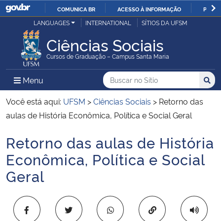
COMUNICA BR
ACESSO À INFORMAÇÃO
PARTI
Casa Civil
LANGUAGES
INTERNATIONAL
SÍTIOS DA UFSM
IR
PARA
Ciências Sociais
Ministério da Justiça e Segurança Pública
O
Cursos de Graduação – Campus Santa Maria
CONTEÚDO
Ministério da Defesa
Buscar no no Sítio
Busca
Busca:
Menu Principal do Sítio
Menu
Busc
Ministério das Relações Exteriores
Você está aqui:
UFSM
>
Ciências Sociais
>
Retorno das
aulas de História Econômica, Política e Social Geral
Ministério da Economia
Retorno das aulas de História
Início do conteúdo
Ministério da Infraestrutura
Econômica, Política e Social
Geral
Ministério da Agricultura, Pecuária e Abastecimento
Ministério da Educação
Copiar para área 