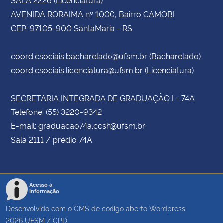
AVENIDA RORAIMA nº 1000, Bairro CAMOBI
CEP: 97105-900 SantaMaria - RS
coord.csociais.bacharelado@ufsm.br (Bacharelado)
coord.csociais.licenciatura@ufsm.br (Licenciatura)
SECRETARIA INTEGRADA DE GRADUAÇÃO I - 74A
Telefone: (55) 3220-9342
E-mail: graduacao74a.ccsh@ufsm.br
Sala 2111 / prédio 74A
Acesso à
Informação
Desenvolvido com o CMS de código aberto
Wordpress
2026
UFSM
/
CPD