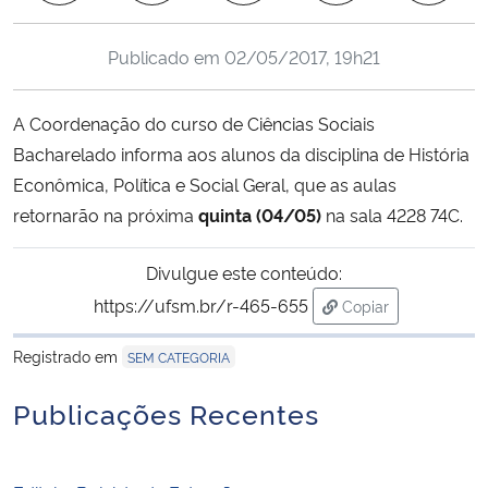
Ministério da Cidadania
Publicado em
02/05/2017, 19h21
Ministério da Saúde
A Coordenação do curso de Ciências Sociais
Ministério de Minas e Energia
Bacharelado informa aos alunos da disciplina de História
Econômica, Política e Social Geral, que as aulas
Ministério da Ciência, Tecnologia, Inovações e Comunicações
retornarão na próxima
quinta (04/05)
na sala 4228 74C.
Ministério do Meio Ambiente
Divulgue este conteúdo:
https://ufsm.br/r-465-655
Copiar
Ministério do Turismo
para área de trans
Registrado em
SEM CATEGORIA
Ministério do Desenvolvimento Regional
Publicações Recentes
Controladoria-Geral da União
Ministério da Mulher, da Família e dos Direitos Humanos