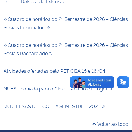
Edital – Bolsista de Extensão
Secretaria-Geral
⚠Quadro de horários do 2º Semestre de 2026 – Ciências
Sociais Licenciatura⚠
Secretaria de Governo
⚠Quadro de horários do 2º Semestre de 2026 – Ciências
Gabinete de Segurança Institucional
Sociais Bacharelado⚠
Advocacia-Geral da União
Atividades ofertadas pelo PET CiSA 15 e 16/04
Banco Central do Brasil
NUEST convida para o Ciclo Trabalho e fotografia
Planalto
⚠ DEFESAS DE TCC – 1º SEMESTRE – 2026 ⚠
Voltar ao topo