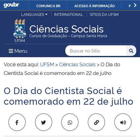
COMUNICA BR
ACESSO À INFORMAÇÃO
PARTI
Casa Civil
LANGUAGES
INTERNATIONAL
SÍTIOS DA UFSM
IR
PARA
Ciências Sociais
Ministério da Justiça e Segurança Pública
O
Cursos de Graduação – Campus Santa Maria
CONTEÚDO
Ministério da Defesa
Buscar no no Sítio
Busca
Busca:
Menu Principal do Sítio
Menu
Busc
Ministério das Relações Exteriores
Você está aqui:
UFSM
>
Ciências Sociais
>
O Dia do
Cientista Social é comemorado em 22 de julho
Ministério da Economia
O Dia do Cientista Social é
Início do conteúdo
Ministério da Infraestrutura
comemorado em 22 de julho
Ministério da Agricultura, Pecuária e Abastecimento
Copiar para área 
Ministério da Educação