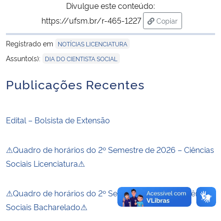
Divulgue este conteúdo:
https://ufsm.br/r-465-1227
Copiar
Secretaria-Geral
para área de tran
Registrado em
NOTÍCIAS LICENCIATURA
Secretaria de Governo
Assunto(s):
DIA DO CIENTISTA SOCIAL
Gabinete de Segurança Institucional
Publicações Recentes
Advocacia-Geral da União
Edital – Bolsista de Extensão
Banco Central do Brasil
⚠Quadro de horários do 2º Semestre de 2026 – Ciências
Planalto
Sociais Licenciatura⚠
⚠Quadro de horários do 2º Semestre de 2026 – Ciências
Sociais Bacharelado⚠