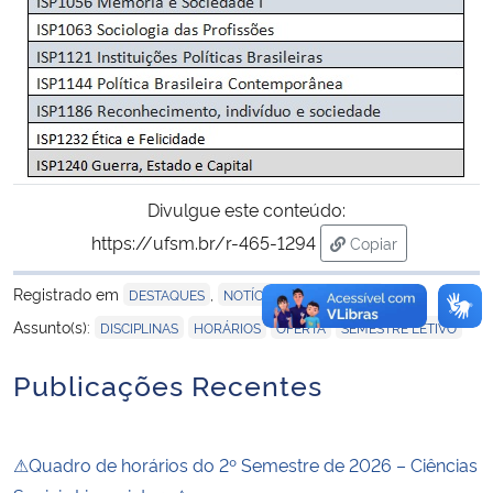
Divulgue este conteúdo:
https://ufsm.br/r-465-1294
Copiar
para área de tran
Registrado em
,
DESTAQUES
NOTÍCIAS LICENCIATURA
,
,
,
Assunto(s):
DISCIPLINAS
HORÁRIOS
OFERTA
SEMESTRE LETIVO
Publicações Recentes
⚠Quadro de horários do 2º Semestre de 2026 – Ciências