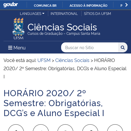
COMUNICA BR
ACESSO À INFORMAÇÃO
PARTI
Casa Civil
LANGUAGES
INTERNATIONAL
SÍTIOS DA UFSM
IR
PARA
Ciências Sociais
Ministério da Justiça e Segurança Pública
O
Cursos de Graduação – Campus Santa Maria
CONTEÚDO
Ministério da Defesa
Buscar no no Sítio
Busca
Busca:
Menu Principal do Sítio
Menu
Busc
Ministério das Relações Exteriores
Você está aqui:
UFSM
>
Ciências Sociais
>
HORÁRIO
2020/ 2º Semestre: Obrigatórias, DCG’s e Aluno Especial
Ministério da Economia
I
HORÁRIO 2020/ 2º
Ministério da Infraestrutura
Início do conteúdo
Semestre: Obrigatórias,
Ministério da Agricultura, Pecuária e Abastecimento
DCG’s e Aluno Especial I
Ministério da Educação