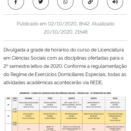
Copiar para área 
Ministério da Cidadania
Ministério da Saúde
Publicado em
02/10/2020, 8h42
. Atualizado
20/10/2020, 21h48
Ministério de Minas e Energia
Divulgada a grade de horários do curso de Licenciatura
Ministério da Ciência, Tecnologia, Inovações e Comunicações
em Ciências Sociais com as disciplinas ofertadas para o
2º semestre letivo de 2020. Conforme a regulamentação
Ministério do Meio Ambiente
do Regime de Exercícios Domiciliares Especiais, todas as
atividades acadêmicas acontecerão via REDE.
Ministério do Turismo
Ministério do Desenvolvimento Regional
Controladoria-Geral da União
Ministério da Mulher, da Família e dos Direitos Humanos