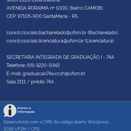
AVENIDA RORAIMA nº 1000, Bairro CAMOBI
CEP: 97105-900 SantaMaria - RS
coord.csociais.bacharelado@ufsm.br (Bacharelado)
coord.csociais.licenciatura@ufsm.br (Licenciatura)
SECRETARIA INTEGRADA DE GRADUAÇÃO I - 74A
Telefone: (55) 3220-9342
E-mail: graduacao74a.ccsh@ufsm.br
Sala 2111 / prédio 74A
Acesso à
Informação
Desenvolvido com o CMS de código aberto
Wordpress
2026
UFSM
/
CPD