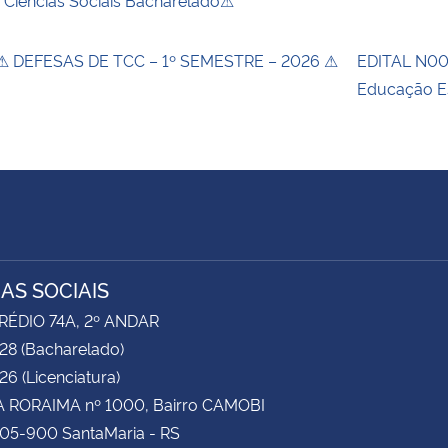
 Ciências Sociais Bacharelado⚠
 DEFESAS DE TCC – 1º SEMESTRE – 2026 ⚠
EDITAL N00
Educação E
IAS SOCIAIS
RÉDIO 74A, 2º ANDAR
28 (Bacharelado)
6 (Licenciatura)
 RORAIMA nº 1000, Bairro CAMOBI
105-900 SantaMaria - RS