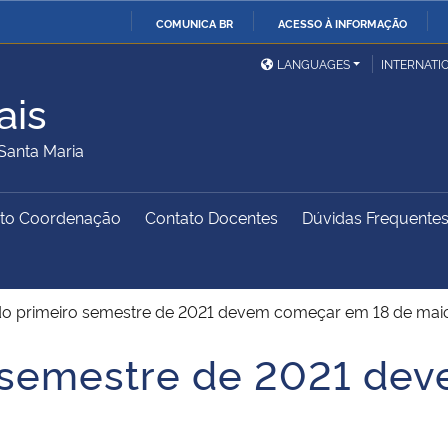
COMUNICA BR
ACESSO À INFORMAÇÃO
Ministério da Defesa
Ministério das Relações
Mini
IR
LANGUAGES
INTERNATI
Exteriores
PARA
ais
O
Ministério da Cidadania
Ministério da Saúde
Mini
CONTEÚDO
Santa Maria
to Coordenação
Contato Docentes
Dúvidas Frequente
Ministério do
Controladoria-Geral da
Mini
Desenvolvimento Regional
União
Famí
Hum
do primeiro semestre de 2021 devem começar em 18 de mai
Advocacia-Geral da União
Banco Central do Brasil
Plan
o semestre de 2021 de