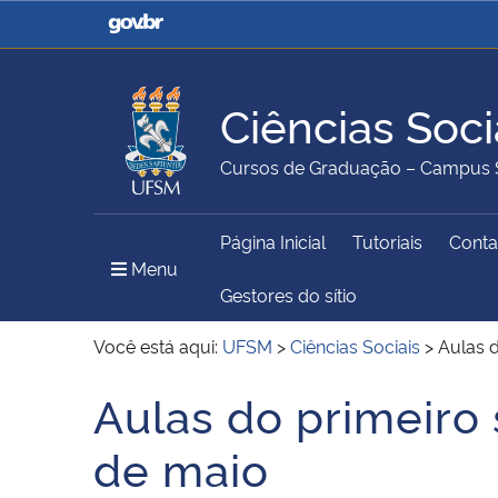
Casa Civil
Ministério da Justiça e
Segurança Pública
Ciências Soci
Ministério da Agricultura,
Ministério da Educação
Cursos de Graduação – Campus 
Pecuária e Abastecimento
Página Inicial
Tutoriais
Conta
Ministério do Meio Ambiente
Ministério do Turismo
Menu Principal do Sítio
Menu
Gestores do sítio
Você está aqui:
UFSM
>
Ciências Sociais
>
Aulas 
Secretaria de Governo
Gabinete de Segurança
Aulas do primeir
Início do conteúdo
Institucional
de maio