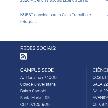
2026 – Ciências Sociais Licenciatura⚠
–
NUEST convida para o Ciclo Trabalho e
⚠
fotografia
REDES SOCIAIS:
RSS
CAMPUS SEDE
CIÊNC
Av. Roraima nº 1000
CCSH, P
Cidade Universitária
SALA 22
Bairro Camobi
SALA 222
Santa Maria - RS
AVENIDA
CEP: 97105-900
CEP: 97