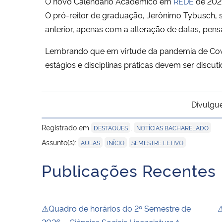
O novo Calendário Acadêmico em
REDE
de 2021
O pró-reitor de graduação, Jerônimo Tybusch, s
anterior, apenas com a alteração de datas, pens
Lembrando que em virtude da pandemia de Covid
estágios e disciplinas práticas devem ser dis
Divulgu
Registrado em
,
DESTAQUES
NOTÍCIAS BACHARELADO
,
,
Assunto(s):
AULAS
INÍCIO
SEMESTRE LETIVO
Publicações Recentes
⚠Quadro de horários do 2º Semestre de
⚠