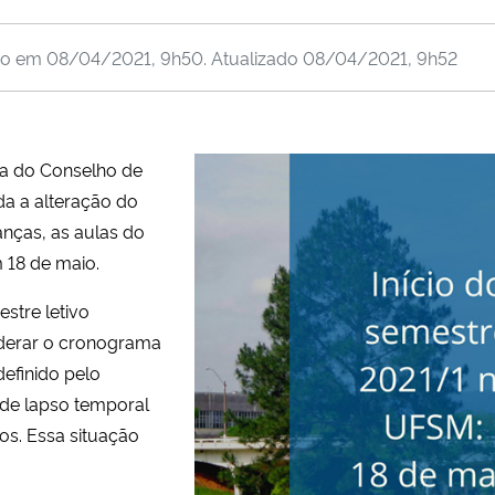
do em
08/04/2021, 9h50
. Atualizado
08/04/2021, 9h52
ria do Conselho de
da a alteração do
ças, as aulas do
 18 de maio.
stre letivo
iderar o cronograma
definido pelo
nde lapso temporal
ros. Essa situação