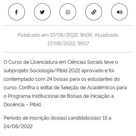
Ministério da Cidadania
Copiar para área 
Ministério da Saúde
Publicado em
17/08/2022, 9h06
. Atualizado
Ministério de Minas e Energia
17/08/2022, 9h07
Ministério da Ciência, Tecnologia, Inovações e Comunicações
O Curso de Licenciatura em Ciências Sociais teve o
subprojeto Sociologia/Pibid 2022 aprovado e foi
Ministério do Meio Ambiente
contemplado com 24 bolsas para os estudantes do
Ministério do Turismo
curso. Confira o edital de Seleção de Acadêmicos para
o Programa Institucional de Bolsas de Iniciação à
Ministério do Desenvolvimento Regional
Docência – Pibid.
Período de inscrição dos(as) candidatos(as): 15 a
Controladoria-Geral da União
24/08/2022
Ministério da Mulher, da Família e dos Direitos Humanos