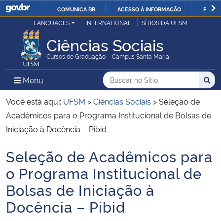
COMUNICA BR
ACESSO À INFORMAÇÃO
PARTI
Casa Civil
LANGUAGES
INTERNATIONAL
SÍTIOS DA UFSM
IR
PARA
Ciências Sociais
Ministério da Justiça e Segurança Pública
O
Cursos de Graduação – Campus Santa Maria
CONTEÚDO
Ministério da Defesa
Buscar no no Sítio
Busca
Busca:
Menu Principal do Sítio
Menu
Busc
Ministério das Relações Exteriores
Você está aqui:
UFSM
>
Ciências Sociais
>
Seleção de
Acadêmicos para o Programa Institucional de Bolsas de
Ministério da Economia
Iniciação à Docência – Pibid
Seleção de Acadêmicos para
Ministério da Infraestrutura
Início do conteúdo
o Programa Institucional de
Ministério da Agricultura, Pecuária e Abastecimento
Bolsas de Iniciação à
Docência – Pibid
Ministério da Educação