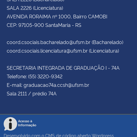
SALA 2226 (Licenciatura)
AVENIDA RORAIMA nº 1000, Bairro CAMOBI
CEP: 97105-900 SantaMaria - RS
coord.csociais.bacharelado@ufsm.br (Bacharelado)
coord.csociais.licenciatura@ufsm.br (Licenciatura)
SECRETARIA INTEGRADA DE GRADUAÇÃO I - 74A
Telefone: (55) 3220-9342
E-mail: graduacao74a.ccsh@ufsm.br
Sala 2111 / prédio 74A
Acesso à
Informação
Desenvolvido com o CMS de código aberto
Wordpress