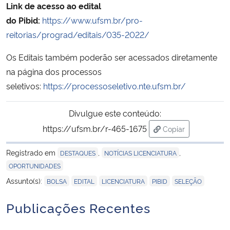
Link de acesso ao edital
do
Pibid:
https://www.ufsm.br/pro-
Secretaria-Geral
reitorias/prograd/editais/035-2022/
Secretaria de Governo
Os Editais também poderão ser acessados diretamente
na página dos processos
Gabinete de Segurança Institucional
seletivos:
https://processoseletivo.nte.ufsm.br/
Advocacia-Geral da União
Divulgue este conteúdo:
https://ufsm.br/r-465-1675
Copiar
Banco Central do Brasil
para área de tran
Registrado em
,
,
DESTAQUES
NOTÍCIAS LICENCIATURA
Planalto
OPORTUNIDADES
,
,
,
,
Assunto(s):
BOLSA
EDITAL
LICENCIATURA
PIBID
SELEÇÃO
Publicações Recentes