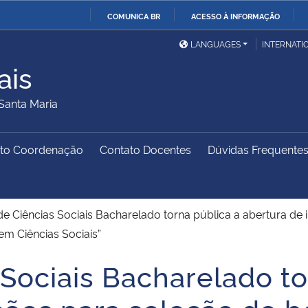
COMUNICA BR
ACESSO À INFORMAÇÃO
Ministério da Defesa
Ministério das Relações
Mini
IR
LANGUAGES
INTERNATI
Exteriores
PARA
ais
O
Ministério da Cidadania
Ministério da Saúde
Mini
CONTEÚDO
Santa Maria
to Coordenação
Contato Docentes
Dúvidas Frequente
Ministério do
Controladoria-Geral da
Mini
Desenvolvimento Regional
União
Famí
Hum
e Ciências Sociais Bacharelado torna pública a abertura de 
em Ciências Sociais”
Advocacia-Geral da União
Banco Central do Brasil
Plan
Sociais Bacharelado to