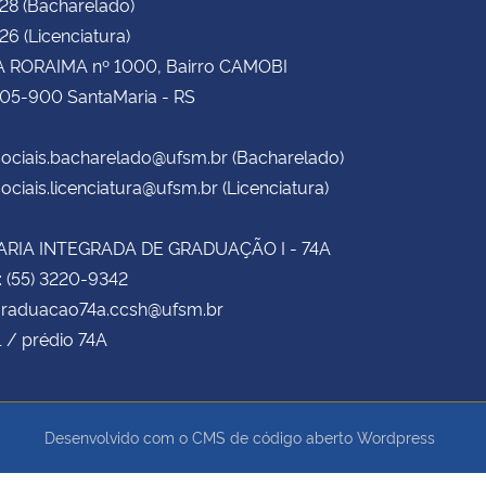
28 (Bacharelado)
6 (Licenciatura)
 RORAIMA nº 1000, Bairro CAMOBI
105-900 SantaMaria - RS
ociais.bacharelado@ufsm.br (Bacharelado)
ociais.licenciatura@ufsm.br (Licenciatura)
RIA INTEGRADA DE GRADUAÇÃO I - 74A
: (55) 3220-9342
 graduacao74a.ccsh@ufsm.br
1 / prédio 74A
Desenvolvido com o CMS de código aberto
Wordpress