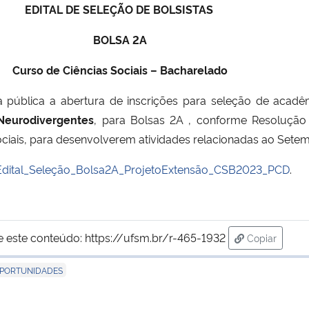
EDITAL DE SELEÇÃO DE BOLSISTAS
BOLSA 2A
Curso de Ciências Sociais – Bacharelado
na pública a abertura de inscrições para seleção de acad
Neurodivergentes
, para Bolsas 2A , conforme Resolução
ciais, para desenvolverem atividades relacionadas ao Setem
Edital_Seleção_Bolsa2A_ProjetoExtensão_CSB2023_PCD
.
e este conteúdo:
https://ufsm.br/r-465-1932
Copiar
para área d
PORTUNIDADES