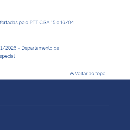
ofertadas pelo PET CiSA 15 e 16/04
1/2026 – Departamento de
special
Voltar ao topo