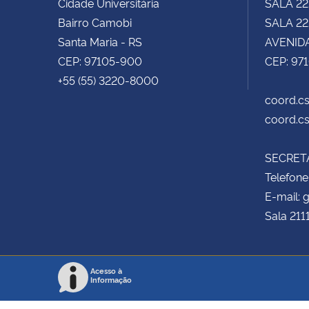
Cidade Universitária
SALA 22
Bairro Camobi
SALA 222
Santa Maria - RS
AVENIDA
CEP: 97105-900
CEP: 97
+55 (55) 3220-8000
coord.cs
coord.cs
SECRETA
Telefone
E-mail:
Sala 211
Acesso à
Informação