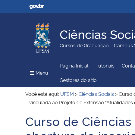
Casa Civil
Ministério da Justiça e
Segurança Pública
Ciências Soci
Ministério da Agricultura,
Ministério da Educação
Cursos de Graduação – Campus 
Pecuária e Abastecimento
Página Inicial
Tutoriais
Conta
Ministério do Meio Ambiente
Ministério do Turismo
Menu Principal do Sítio
Menu
Gestores do sítio
Você está aqui:
UFSM
>
Ciências Sociais
>
Curso d
– vinculada ao Projeto de Extensão “Atualidades 
Secretaria de Governo
Gabinete de Segurança
Institucional
Curso de Ciências 
Início do conteúdo