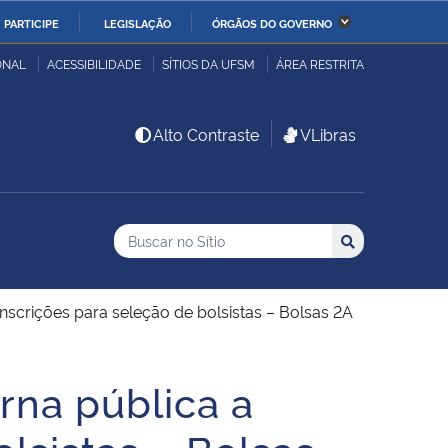
PARTICIPE
LEGISLAÇÃO
ÓRGÃOS DO GOVERNO
stério da Economia
Ministério da Infraestrutura
ONAL
ACESSIBILIDADE
SÍTIOS DA UFSM
ÁREA RESTRITA
stério de Minas e Energia
Ministério da Ciência,
Alto Contraste
VLibras
Tecnologia, Inovações e
Comunicações
s
Buscar no no Sítio
stério da Mulher, da
Secretaria-Geral
Busca
Busca:
Buscar
lia e dos Direitos
anos
inscrições para seleção de bolsistas – Bolsas 2A
alto
rna pública a