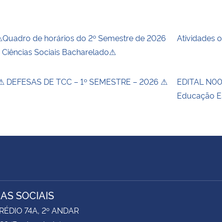
Quadro de horários do 2º Semestre de 2026
Atividades 
 Ciências Sociais Bacharelado⚠
 DEFESAS DE TCC – 1º SEMESTRE – 2026 ⚠
EDITAL N00
Educação E
IAS SOCIAIS
RÉDIO 74A, 2º ANDAR