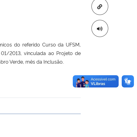
Copiar para áre
êmicos do referido Curso da UFSM,
 01/2013, vinculada ao Projeto de
bro Verde, mês da Inclusão.
e transferência