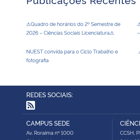
⚠Quadro de horários do 2º Semestre de
⚠
2026 – Ciências Sociais Licenciatura⚠
–
NUEST convida para o Ciclo Trabalho e
⚠
fotografia
REDES SOCIAIS:
RSS
CAMPUS SEDE
CIÊNC
Av. Roraima nº 1000
CCSH, P