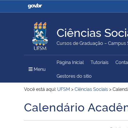
Casa Civil
Ministério da Justiça e
Segurança Pública
Ciências Soci
Ministério da Agricultura,
Ministério da Educação
Cursos de Graduação – Campus 
Pecuária e Abastecimento
Página Inicial
Tutoriais
Conta
Ministério do Meio Ambiente
Ministério do Turismo
Menu Principal do Sítio
Menu
Gestores do sítio
Você está aqui:
UFSM
>
Ciências Sociais
>
Calend
Secretaria de Governo
Gabinete de Segurança
Calendário Acadê
Início do conteúdo
Institucional