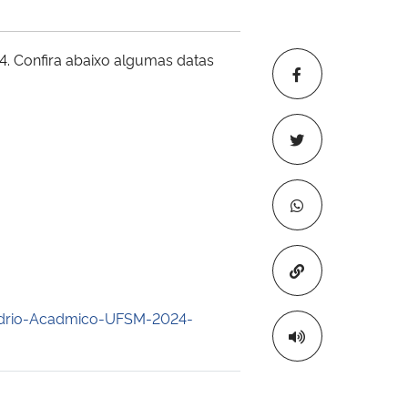
4. Confira abaixo algumas datas
Copiar para áre
ndrio-Acadmico-UFSM-2024-