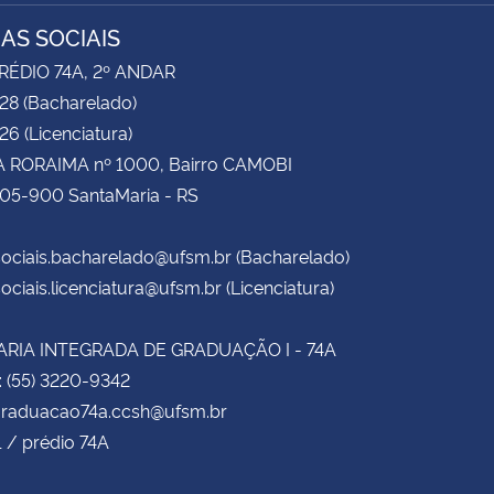
IAS SOCIAIS
RÉDIO 74A, 2º ANDAR
28 (Bacharelado)
6 (Licenciatura)
 RORAIMA nº 1000, Bairro CAMOBI
105-900 SantaMaria - RS
ociais.bacharelado@ufsm.br (Bacharelado)
ociais.licenciatura@ufsm.br (Licenciatura)
RIA INTEGRADA DE GRADUAÇÃO I - 74A
: (55) 3220-9342
 graduacao74a.ccsh@ufsm.br
1 / prédio 74A