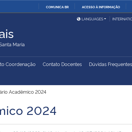
COMUNICA BR
ACESSO À INFORMAÇÃO
Ministério da Defesa
Ministério das Relações
Mini
IR
LANGUAGES
INTERNATI
Exteriores
PARA
ais
O
Ministério da Cidadania
Ministério da Saúde
Mini
CONTEÚDO
Santa Maria
to Coordenação
Contato Docentes
Dúvidas Frequente
Ministério do
Controladoria-Geral da
Mini
Desenvolvimento Regional
União
Famí
Hum
ário Acadêmico 2024
Advocacia-Geral da União
Banco Central do Brasil
Plan
mico 2024