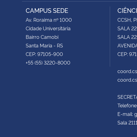
RSS
CAMPUS SEDE
CIÊNC
Av. Roraima nº 1000
CCSH, P
Cidade Universitária
SALA 22
Bairro Camobi
SALA 222
Santa Maria - RS
AVENIDA
CEP: 97105-900
CEP: 97
+55 (55) 3220-8000
coord.cs
coord.cs
SECRETA
Telefone
E-mail:
Sala 211