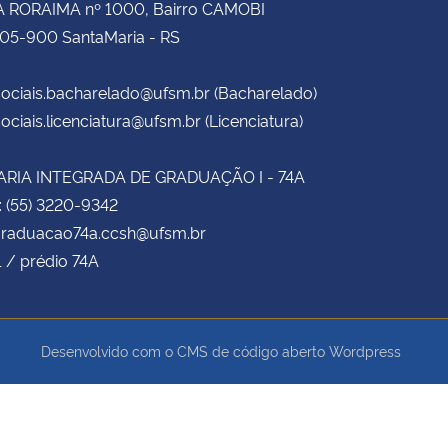
 RORAIMA nº 1000, Bairro CAMOBI
105-900 SantaMaria - RS
ociais.bacharelado@ufsm.br (Bacharelado)
ociais.licenciatura@ufsm.br (Licenciatura)
RIA INTEGRADA DE GRADUAÇÃO I - 74A
: (55) 3220-9342
 graduacao74a.ccsh@ufsm.br
1 / prédio 74A
Desenvolvido com o CMS de código aberto
Wordpress