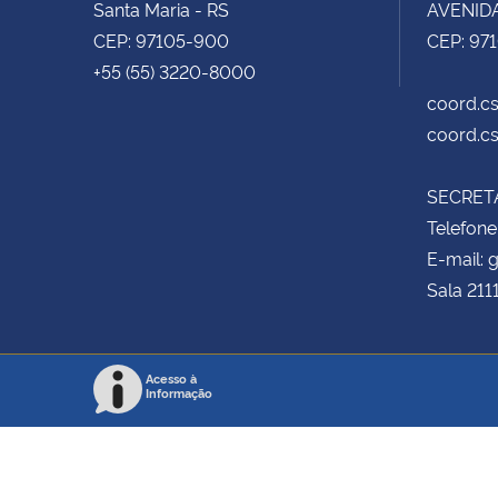
Santa Maria - RS
AVENIDA
CEP: 97105-900
CEP: 97
+55 (55) 3220-8000
coord.cs
coord.cs
SECRETA
Telefone
E-mail:
Sala 211
Acesso à
Informação