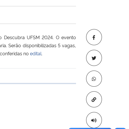
e o Descubra UFSM 2024. O evento
ia. Serão disponibilizadas 5 vagas,
 conferidas no
edital
.
e transferência
Copiar para áre