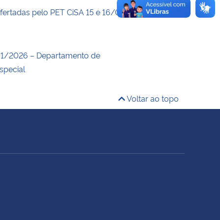
ofertadas pelo PET CiSA 15 e 16/04
1/2026 – Departamento de
special
Voltar ao topo