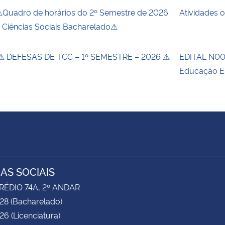
Quadro de horários do 2º Semestre de 2026
Atividades 
 Ciências Sociais Bacharelado⚠
 DEFESAS DE TCC – 1º SEMESTRE – 2026 ⚠
EDITAL N00
Educação E
IAS SOCIAIS
RÉDIO 74A, 2º ANDAR
28 (Bacharelado)
6 (Licenciatura)