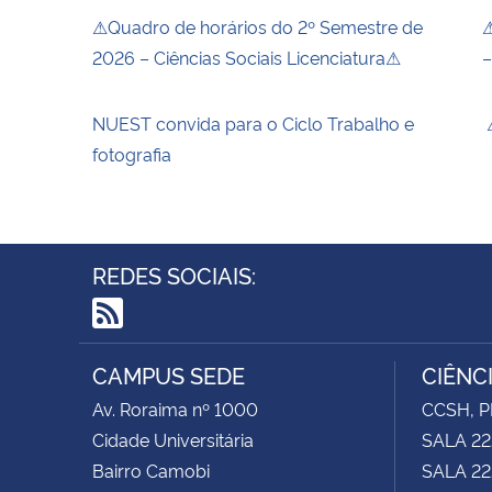
⚠Quadro de horários do 2º Semestre de
⚠
2026 – Ciências Sociais Licenciatura⚠
–
NUEST convida para o Ciclo Trabalho e
⚠
fotografia
REDES SOCIAIS:
RSS
CAMPUS SEDE
CIÊNC
Av. Roraima nº 1000
CCSH, P
Cidade Universitária
SALA 22
Bairro Camobi
SALA 222