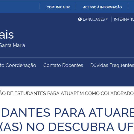
COMUNICA BR
ACESSO À INFORMAÇÃO
Ministério da Defesa
Ministério das Relações
Mini
IR
LANGUAGES
INTERNATI
Exteriores
PARA
ais
O
Ministério da Cidadania
Ministério da Saúde
Mini
CONTEÚDO
Santa Maria
to Coordenação
Contato Docentes
Dúvidas Frequente
Ministério do
Controladoria-Geral da
Mini
Desenvolvimento Regional
União
Famí
Hum
ÃO DE ESTUDANTES PARA ATUAREM COMO COLABORADOR
Advocacia-Geral da União
Banco Central do Brasil
Plan
UDANTES PARA ATUA
AS) NO DESCUBRA U