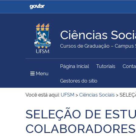
Casa Civil
Ministério da Justiça e
Segurança Pública
Ciências Soci
Ministério da Agricultura,
Ministério da Educação
Cursos de Graduação – Campus 
Pecuária e Abastecimento
Página Inicial
Tutoriais
Conta
Ministério do Meio Ambiente
Ministério do Turismo
Menu Principal do Sítio
Menu
Gestores do sítio
Você está aqui:
UFSM
>
Ciências Sociais
>
SELEÇ
Secretaria de Governo
Gabinete de Segurança
SELEÇÃO DE EST
Início do conteúdo
Institucional
COLABORADORES(