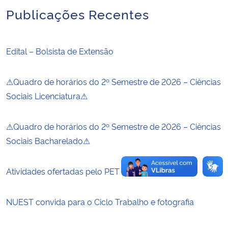
Publicações Recentes
Secretaria-Geral
Edital – Bolsista de Extensão
Secretaria de Governo
Gabinete de Segurança Institucional
⚠Quadro de horários do 2º Semestre de 2026 – Ciências
Sociais Licenciatura⚠
Advocacia-Geral da União
⚠Quadro de horários do 2º Semestre de 2026 – Ciências
Banco Central do Brasil
Sociais Bacharelado⚠
Planalto
Atividades ofertadas pelo PET CiSA 15 e 16/04
NUEST convida para o Ciclo Trabalho e fotografia