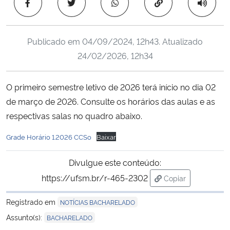
Copiar para área 
Ministério da Cidadania
Ministério da Saúde
Publicado em
04/09/2024, 12h43
. Atualizado
24/02/2026, 12h34
Ministério de Minas e Energia
O primeiro semestre letivo de 2026 terá início no dia 02
Ministério da Ciência, Tecnologia, Inovações e Comunicações
de março de 2026. Consulte os horários das aulas e as
respectivas salas no quadro abaixo.
Ministério do Meio Ambiente
Grade Horário 1.2026 CCSo
Baixar
Ministério do Turismo
Divulgue este conteúdo:
Ministério do Desenvolvimento Regional
https://ufsm.br/r-465-2302
Copiar
para área de tran
Controladoria-Geral da União
Registrado em
NOTÍCIAS BACHARELADO
Assunto(s):
BACHARELADO
Ministério da Mulher, da Família e dos Direitos Humanos