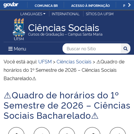
COMUNICA BR
ACESSO À INFORMAÇÃO
PARTI
Casa Civil
LANGUAGES
INTERNATIONAL
SÍTIOS DA UFSM
IR
PARA
Ciências Sociais
Ministério da Justiça e Segurança Pública
O
Cursos de Graduação – Campus Santa Maria
CONTEÚDO
Ministério da Defesa
Buscar no no Sítio
Busca
Busca:
Menu Principal do Sítio
Menu
Busc
Ministério das Relações Exteriores
Você está aqui:
UFSM
>
Ciências Sociais
>
⚠Quadro de
horários do 1º Semestre de 2026 – Ciências Sociais
Ministério da Economia
Bacharelado⚠
⚠Quadro de horários do 1º
Ministério da Infraestrutura
Início do conteúdo
Semestre de 2026 – Ciências
Ministério da Agricultura, Pecuária e Abastecimento
Sociais Bacharelado⚠
Ministério da Educação