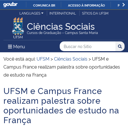
COMUNICA BR
ACESSO À INFORMAÇÃO
PARTI
Casa Civil
LANGUAGES
INTERNATIONAL
SÍTIOS DA UFSM
IR
PARA
Ciências Sociais
Ministério da Justiça e Segurança Pública
O
Cursos de Graduação – Campus Santa Maria
CONTEÚDO
Ministério da Defesa
Buscar no no Sítio
Busca
Busca:
Menu Principal do Sítio
Menu
Busc
Ministério das Relações Exteriores
Você está aqui:
UFSM
>
Ciências Sociais
>
UFSM e
Campus France realizam palestra sobre oportunidades
Ministério da Economia
de estudo na França
UFSM e Campus France
Ministério da Infraestrutura
Início do conteúdo
realizam palestra sobre
Ministério da Agricultura, Pecuária e Abastecimento
oportunidades de estudo na
França
Ministério da Educação