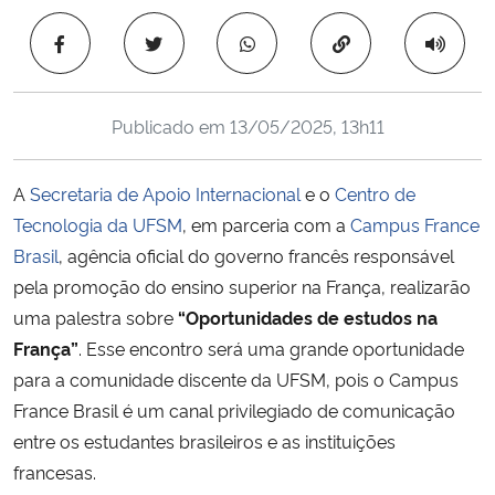
Ministério da Cidadania
Copiar para área 
Ministério da Saúde
Publicado em
13/05/2025, 13h11
Ministério de Minas e Energia
A
Secretaria de Apoio Internacional
e o
Centro de
Ministério da Ciência, Tecnologia, Inovações e Comunicações
Tecnologia da UFSM
, em parceria com a
Campus France
Brasil
, agência oficial do governo francês responsável
Ministério do Meio Ambiente
pela promoção do ensino superior na França, realizarão
Ministério do Turismo
uma palestra sobre
“Oportunidades de estudos na
França”
. Esse encontro será uma grande oportunidade
Ministério do Desenvolvimento Regional
para a comunidade discente da UFSM, pois o Campus
France Brasil é um canal privilegiado de comunicação
Controladoria-Geral da União
entre os estudantes brasileiros e as instituições
francesas.
Ministério da Mulher, da Família e dos Direitos Humanos