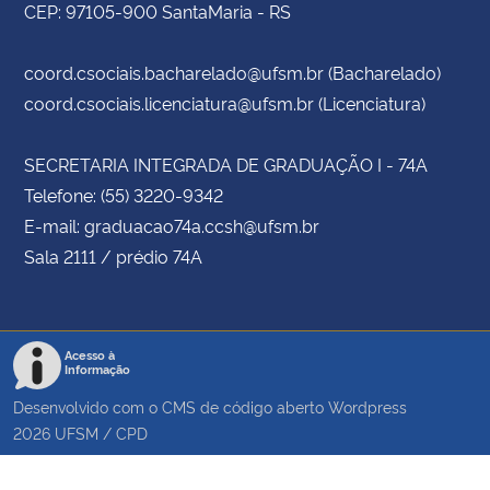
CEP: 97105-900 SantaMaria - RS
coord.csociais.bacharelado@ufsm.br (Bacharelado)
coord.csociais.licenciatura@ufsm.br (Licenciatura)
SECRETARIA INTEGRADA DE GRADUAÇÃO I - 74A
Telefone: (55) 3220-9342
E-mail: graduacao74a.ccsh@ufsm.br
Sala 2111 / prédio 74A
Acesso à
Informação
Desenvolvido com o CMS de código aberto
Wordpress
2026
UFSM
/
CPD