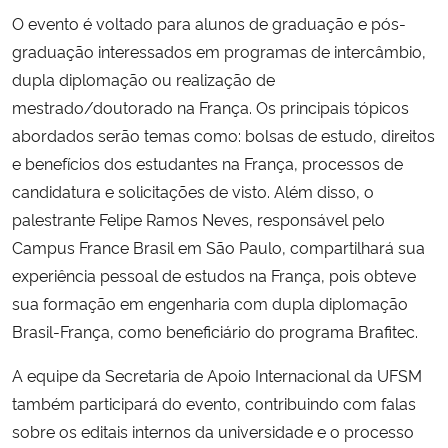
O evento é voltado para alunos de graduação e pós-
Secretaria-Geral
graduação interessados em programas de intercâmbio,
dupla diplomação ou realização de
Secretaria de Governo
mestrado/doutorado na França. Os principais tópicos
abordados serão temas como: bolsas de estudo, direitos
Gabinete de Segurança Institucional
e benefícios dos estudantes na França, processos de
candidatura e solicitações de visto. Além disso, o
Advocacia-Geral da União
palestrante Felipe Ramos Neves, responsável pelo
Campus France Brasil em São Paulo, compartilhará sua
Banco Central do Brasil
experiência pessoal de estudos na França, pois obteve
sua formação em engenharia com dupla diplomação
Planalto
Brasil-França, como beneficiário do programa Brafitec.
A equipe da Secretaria de Apoio Internacional da UFSM
também participará do evento, contribuindo com falas
sobre os editais internos da universidade e o processo