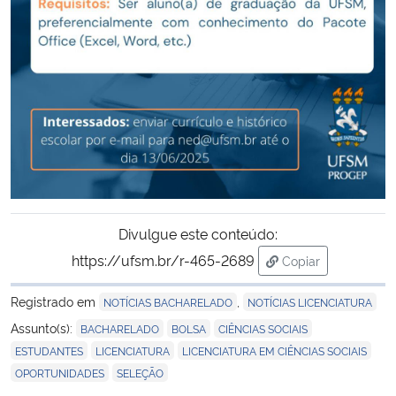
Secretaria-Geral
Secretaria de Governo
Gabinete de Segurança Institucional
Advocacia-Geral da União
Banco Central do Brasil
Divulgue este conteúdo:
https://ufsm.br/r-465-2689
Copiar
Planalto
para área de tran
Registrado em
,
NOTÍCIAS BACHARELADO
NOTÍCIAS LICENCIATURA
,
,
,
Assunto(s):
BACHARELADO
BOLSA
CIÊNCIAS SOCIAIS
,
,
,
ESTUDANTES
LICENCIATURA
LICENCIATURA EM CIÊNCIAS SOCIAIS
,
OPORTUNIDADES
SELEÇÃO