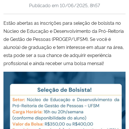
Publicado em
10/06/2025, 8h57
Ministério da Cidadania
Ministério da Saúde
Estão abertas as inscrições para seleção de bolsista no
Núcleo de Educação e Desenvolvimento da Pró-Reitoria
Ministério de Minas e Energia
de Gestão de Pessoas (PROGEP/UFSM). Se você é
aluno(a) de graduação e tem interesse em atuar na área,
Ministério da Ciência, Tecnologia, Inovações e Comunicações
esta pode ser a sua chance de adquirir experiência
profissional e ainda receber uma bolsa mensal!
Ministério do Meio Ambiente
Ministério do Turismo
Ministério do Desenvolvimento Regional
Controladoria-Geral da União
Ministério da Mulher, da Família e dos Direitos Humanos