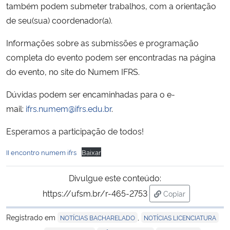
também podem submeter trabalhos, com a orientação
de seu(sua) coordenador(a).
Informações sobre as submissões e programação
completa do evento podem ser encontradas na página
do evento, no site do Numem IFRS.
Dúvidas podem ser encaminhadas para o e-
mail:
ifrs.numem@ifrs.edu.br
.
Esperamos a participação de todos!
II encontro numem ifrs
Baixar
Divulgue este conteúdo:
https://ufsm.br/r-465-2753
Copiar
para área de tran
Registrado em
,
NOTÍCIAS BACHARELADO
NOTÍCIAS LICENCIATURA