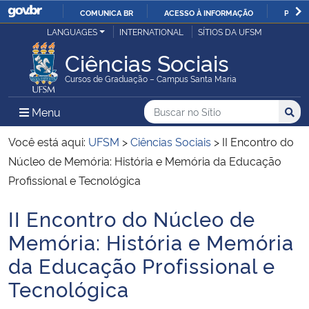
COMUNICA BR
ACESSO À INFORMAÇÃO
PARTI
Casa Civil
LANGUAGES
INTERNATIONAL
SÍTIOS DA UFSM
IR
PARA
Ciências Sociais
Ministério da Justiça e Segurança Pública
O
Cursos de Graduação – Campus Santa Maria
CONTEÚDO
Ministério da Defesa
Buscar no no Sítio
Busca
Busca:
Menu Principal do Sítio
Menu
Busc
Ministério das Relações Exteriores
Você está aqui:
UFSM
>
Ciências Sociais
>
II Encontro do
Núcleo de Memória: História e Memória da Educação
Ministério da Economia
Profissional e Tecnológica
II Encontro do Núcleo de
Ministério da Infraestrutura
Início do conteúdo
Memória: História e Memória
Ministério da Agricultura, Pecuária e Abastecimento
da Educação Profissional e
Tecnológica
Ministério da Educação