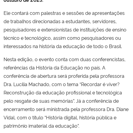
Ele contará com palestras e sessões de apresentações
Secretaria-Geral
de trabalhos direcionadas a estudantes, servidores,
pesquisadores e extensionistas de instituições de ensino
Secretaria de Governo
técnico e tecnológico, assim como pesquisadores ou
Gabinete de Segurança Institucional
interessados na história da educação de todo o Brasil.
Nesta edição, o evento conta com duas conferencistas,
Advocacia-Geral da União
referências da História da Educação no país. A
conferência de abertura será proferida pela professora
Banco Central do Brasil
Dra. Lucília Machado, com o tema “Recordar é viver?
Reconstrução da educação profissional e tecnológica
Planalto
pelo resgate de suas memórias”. Já a conferência de
encerramento será ministrada pela professora Dra. Diane
Vidal, com o título “História digital, história pública e
patrimônio imaterial da educação”.