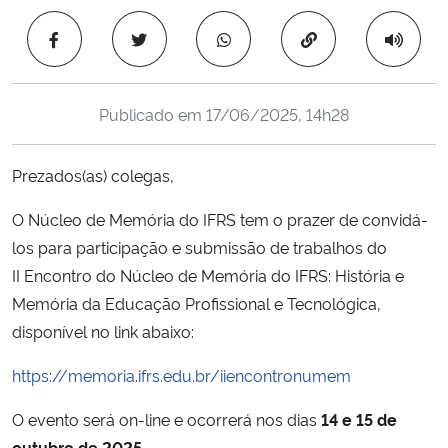
Ministério da Cidadania
Copiar para área 
Ministério da Saúde
Publicado em
17/06/2025, 14h28
Ministério de Minas e Energia
Prezados(as) colegas,
Ministério da Ciência, Tecnologia, Inovações e Comunicações
O Núcleo de Memória do IFRS tem o prazer de convidá-
Ministério do Meio Ambiente
los para participação e submissão de trabalhos do
II Encontro do Núcleo de Memória do IFRS: História e
Ministério do Turismo
Memória da Educação Profissional e Tecnológica,
disponível no link abaixo:
Ministério do Desenvolvimento Regional
https://memoria.ifrs.edu.br/iiencontronumem
Controladoria-Geral da União
O evento será on-line e ocorrerá nos dias
14 e 15 de
Ministério da Mulher, da Família e dos Direitos Humanos
outubro de 2025.