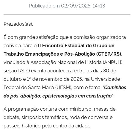
Publicado em
02/09/2025, 14h13
Ministério da Cidadania
Ministério da Saúde
Prezados(as),
É com grande satisfação que a comissão organizadora
Ministério de Minas e Energia
convida para o
II Encontro Estadual do Grupo de
Ministério da Ciência, Tecnologia, Inovações e Comunicações
Trabalho Emancipações e Pós-Abolição (GTEP/RS)
,
vinculado à Associação Nacional de História (ANPUH)
Ministério do Meio Ambiente
seção RS. O evento acontecerá entre os dias 30 de
outubro e 1º de novembro de 2025, na Universidade
Ministério do Turismo
Federal de Santa Maria (UFSM), com o tema: “
Caminhos
do pós-abolição: epistemologias em construção
”.
Ministério do Desenvolvimento Regional
A programação contará com minicurso, mesas de
Controladoria-Geral da União
debate, simpósios temáticos, roda de conversa e
passeio histórico pelo centro da cidade.
Ministério da Mulher, da Família e dos Direitos Humanos