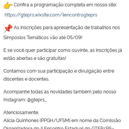
Confira a programação completa em nosso site:
Secretaria-Geral
https://gteprs.wixsite.com/iiencontrogteprs
As inscrições para apresentação de trabalhos nos
Secretaria de Governo
Simpósios Temáticos vão até 05/09!
Gabinete de Segurança Institucional
E se você quer participar como ouvinte, as inscrições já
estão abertas e são gratuitas!
Advocacia-Geral da União
Contamos com sua participação e divulgação entre
Banco Central do Brasil
discentes e docentes.
Planalto
Acompanhe todas as novidades também pelo nosso
Instagram: @gteprs_
Atenciosamente,
Alícia Quinhones (PPGH/UFSM) em nome da Comissão
Organizadora do II Encontro Estadual do GTEP/RS–