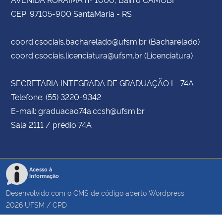
CEP: 97105-900 SantaMaria - RS
coord.csociais.bacharelado@ufsm.br (Bacharelado)
coord.csociais.licenciatura@ufsm.br (Licenciatura)
SECRETARIA INTEGRADA DE GRADUAÇÃO I - 74A
Telefone: (55) 3220-9342
E-mail: graduacao74a.ccsh@ufsm.br
Sala 2111 / prédio 74A
Acesso à
Informação
Desenvolvido com o CMS de código aberto
Wordpress
2026
UFSM
/
CPD