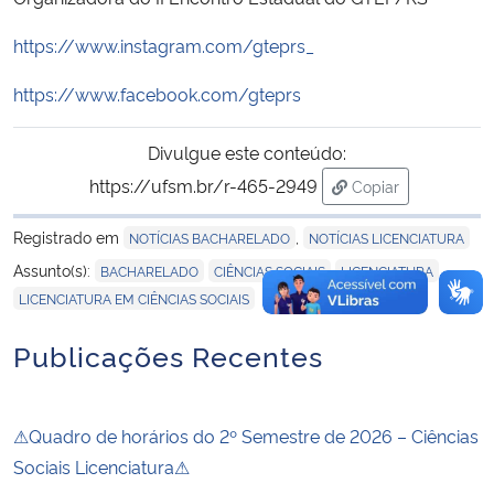
https://www.instagram.com/gteprs_
https://www.facebook.com/gteprs
Divulgue este conteúdo:
https://ufsm.br/r-465-2949
Copiar
para área de tran
Registrado em
,
NOTÍCIAS BACHARELADO
NOTÍCIAS LICENCIATURA
,
,
,
Assunto(s):
BACHARELADO
CIÊNCIAS SOCIAIS
LICENCIATURA
LICENCIATURA EM CIÊNCIAS SOCIAIS
Publicações Recentes
⚠Quadro de horários do 2º Semestre de 2026 – Ciências
Sociais Licenciatura⚠