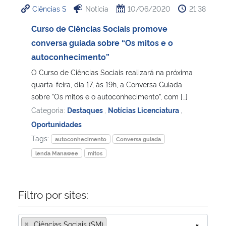
Ciências S
Notícia
10/06/2020
21:38
Ministério da Cidadania
Curso de Ciências Sociais promove
Ministério da Saúde
conversa guiada sobre “Os mitos e o
autoconhecimento”
Ministério de Minas e Energia
O Curso de Ciências Sociais realizará na próxima
quarta-feira, dia 17, às 19h, a Conversa Guiada
Ministério da Ciência, Tecnologia, Inovações e Comunicações
sobre “Os mitos e o autoconhecimento”, com […]
Categoria:
Destaques
,
Notícias Licenciatura
,
Ministério do Meio Ambiente
Oportunidades
Tags:
autoconhecimento
Conversa guiada
Ministério do Turismo
lenda Manawee
mitos
Ministério do Desenvolvimento Regional
Filtro por sites:
Controladoria-Geral da União
×
Ministério da Mulher, da Família e dos Direitos Humanos
Ciências Sociais (SM)
×