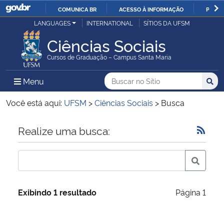
COMUNICA BR
ACESSO À INFORMAÇÃO
PARTI
Casa Civil
LANGUAGES
INTERNATIONAL
SÍTIOS DA UFSM
IR
PARA
Ciências Sociais
Ministério da Justiça e Segurança Pública
O
Cursos de Graduação – Campus Santa Maria
CONTEÚDO
Ministério da Defesa
Buscar no no Sítio
Busca
Busca:
Menu Principal do Sítio
Menu
Busc
Ministério das Relações Exteriores
Você está aqui:
UFSM
>
Ciências Sociais
>
Busca
Ministério da Economia
Início do conteúdo
Realize uma busca:
Ministério da Infraestrutura
Ministério da Agricultura, Pecuária e Abastecimento
Exibindo 1 resultado
Página 1
Ministério da Educação