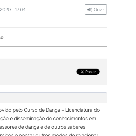
 2020 - 17:04
Ouvir
ão
do pelo Curso de Dança – Licenciatura do
odução e disseminação de conhecimentos em
fessores de dança e de outros saberes
êmicos e pensar outros modos de relacionar