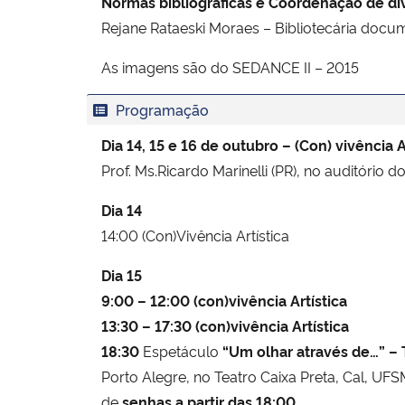
Normas bibliográficas e Coordenação de di
Rejane Rataeski Moraes – Bibliotecária docum
As imagens são do SEDANCE II – 2015
Programação
Dia 14, 15 e 16 de outubro – (Con) vivência A
Prof. Ms.Ricardo Marinelli (PR), no auditório 
Dia 14
14:00 (Con)Vivência Artística
Dia 15
9:00 – 12:00 (con)vivência Artística
13:30 – 17:30 (con)vivência Artística
18:30
Espetáculo
“Um olhar através de…” – 
Porto Alegre, no Teatro Caixa Preta, Cal, UFSM
de
senhas a partir das 18:00
.