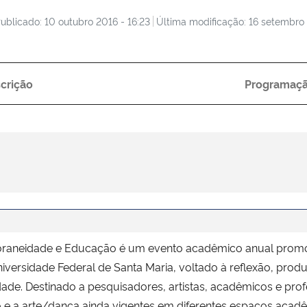
ublicado: 10 outubro 2016 - 16:23
Última modificação: 16 setembro
crição
Programaç
aneidade e Educação é um evento acadêmico anual promovi
iversidade Federal de Santa Maria, voltado à reflexão, pr
de. Destinado a pesquisadores, artistas, acadêmicos e pro
o e a arte/dança ainda vigentes em diferentes espaços acad