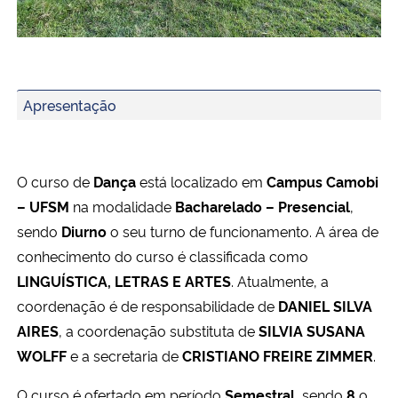
Ministério da Cidadania
InovaTec UFSM realiza pré-inauguração do Hub de Inova
Ministério da Saúde
Tecnologia inovadora desenvolvida na UFSM/FW utiliza dr
Apresentação
Ministério de Minas e Energia
Ministério da Ciência, Tecnologia, Inovações e Comunicações
O curso de
Dança
está localizado em
Campus Camobi
– UFSM
na modalidade
Bacharelado – Presencial
,
Ministério do Meio Ambiente
sendo
Diurno
o seu turno de funcionamento. A área de
conhecimento do curso é classificada como
Ministério do Turismo
LINGUÍSTICA, LETRAS E ARTES
. Atualmente, a
coordenação é de responsabilidade de
DANIEL SILVA
Ministério do Desenvolvimento Regional
AIRES
, a coordenação substituta de
SILVIA SUSANA
WOLFF
e a secretaria de
CRISTIANO FREIRE ZIMMER
.
Controladoria-Geral da União
O curso é ofertado em período
Semestral
, sendo
8
o
Ministério da Mulher, da Família e dos Direitos Humanos