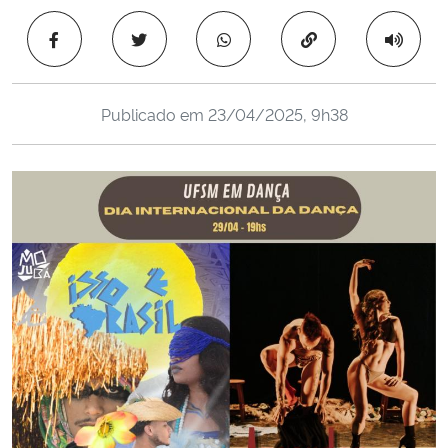
Ministério da Cidadania
Copiar para área 
Ministério da Saúde
Publicado em
23/04/2025, 9h38
Ministério de Minas e Energia
Ministério da Ciência, Tecnologia, Inovações e Comunicações
Ministério do Meio Ambiente
Ministério do Turismo
Ministério do Desenvolvimento Regional
Controladoria-Geral da União
Ministério da Mulher, da Família e dos Direitos Humanos