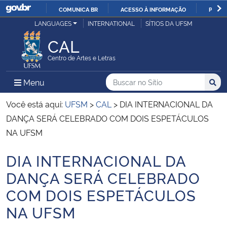
COMUNICA BR
ACESSO À INFORMAÇÃO
PARTI
Casa Civil
LANGUAGES
INTERNATIONAL
SÍTIOS DA UFSM
IR
PARA
CAL
Ministério da Justiça e Segurança Pública
O
Centro de Artes e Letras
CONTEÚDO
Ministério da Defesa
Buscar no no Sítio
Busca
Busca:
Menu Principal do Sítio
Menu
Busc
Ministério das Relações Exteriores
Você está aqui:
UFSM
>
CAL
>
DIA INTERNACIONAL DA
DANÇA SERÁ CELEBRADO COM DOIS ESPETÁCULOS
Ministério da Economia
NA UFSM
DIA INTERNACIONAL DA
Ministério da Infraestrutura
Início do conteúdo
DANÇA SERÁ CELEBRADO
Ministério da Agricultura, Pecuária e Abastecimento
COM DOIS ESPETÁCULOS
NA UFSM
Ministério da Educação