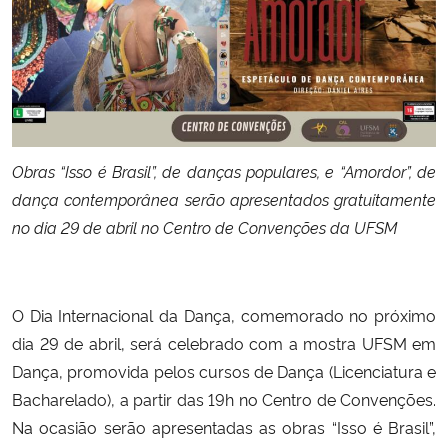
Secretaria-Geral
Secretaria de Governo
Gabinete de Segurança Institucional
Obras
“
Isso é Brasil
”
, de danças populares, e
“
Amo
r
dor
”
, de
dança contemporânea serão apresentados gratuitamente
Advocacia-Geral da União
no dia 29 de abril no Centro de Convenções da UFSM
Banco Central do Brasil
Planalto
O Dia Internacional da Dança, comemorado no próximo
dia 29 de abril, será celebrado com a mostra UFSM em
Dança, promovida pelos cursos de Dança (Licenciatura e
Bacharelado), a partir das 19h no Centro de Convenções.
Na ocasião serão apresentadas as obras “Isso é Brasil”,