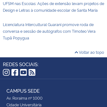
UFSM nas Escolas: Ações de extensão levam projetos de
Design e Letras à comunidade escolar de Santa Maria
Licenciatura Intercultural Guarani promove roda de
conversa e sessão de autógrafos com Timoteo Vera
Tupã Popygua
Voltar ao topo
REDES SOCIAIS:
Instagram
Facebook
YouTube
RSS
CAMPUS SEDE
Av. Roraima nº 1000
Cidade Universitária