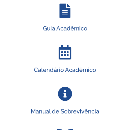
Secretaria-Geral
Guia Acadêmico
Secretaria de Governo
Gabinete de Segurança Institucional
Advocacia-Geral da União
Calendário Acadêmico
Banco Central do Brasil
Planalto
Manual de Sobrevivência