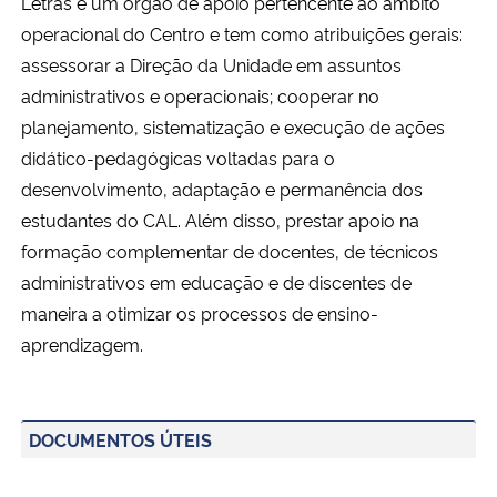
Letras é um órgão de apoio pertencente ao âmbito
Ministério da Cidadania
operacional do Centro e tem como atribuições gerais:
assessorar a Direção da Unidade em assuntos
Ministério da Saúde
administrativos e operacionais; cooperar no
planejamento, sistematização e execução de ações
Ministério de Minas e Energia
didático-pedagógicas voltadas para o
desenvolvimento, adaptação e permanência dos
Ministério da Ciência, Tecnologia, Inovações e Comunicações
estudantes do CAL. Além disso, prestar apoio na
formação complementar de docentes, de técnicos
Ministério do Meio Ambiente
administrativos em educação e de discentes de
maneira a otimizar os processos de ensino-
Ministério do Turismo
aprendizagem.
Ministério do Desenvolvimento Regional
Controladoria-Geral da União
DOCUMENTOS ÚTEIS
Ministério da Mulher, da Família e dos Direitos Humanos