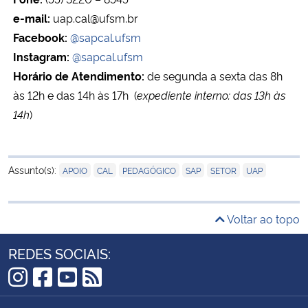
e-mail:
uap.cal@ufsm.br
Facebook:
@sapcal.ufsm
Instagram:
@sapcal.ufsm
Horário de Atendimento:
de segunda a sexta das 8h
às 12h e das 14h às 17h (
expediente interno: das 13h às
14h
)
,
,
,
,
,
Assunto(s):
APOIO
CAL
PEDAGÓGICO
SAP
SETOR
UAP
Voltar ao topo
REDES SOCIAIS:
Instagram
Facebook
YouTube
RSS