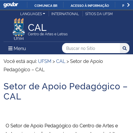
COMUNICA BR
ACESSO À INFORMAÇÃO
PARTI
Casa Civil
LANGUAGES
INTERNATIONAL
SÍTIOS DA UFSM
IR
PARA
CAL
Ministério da Justiça e Segurança Pública
O
Centro de Artes e Letras
CONTEÚDO
Ministério da Defesa
Buscar no no Sítio
Busca
Busca:
Menu Principal do Sítio
Menu
Busc
Ministério das Relações Exteriores
Você está aqui:
UFSM
>
CAL
>
Setor de Apoio
Pedagógico – CAL
Ministério da Economia
Setor de Apoio Pedagógico –
Início do conteúdo
Ministério da Infraestrutura
CAL
Ministério da Agricultura, Pecuária e Abastecimento
Ministério da Educação
O Setor de Apoio Pedagógico do Centro de Artes e