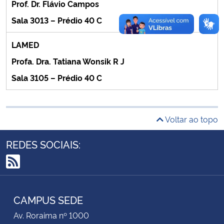
Prof. Dr. Flávio Campos
Sala 3013 – Prédio 40 C
Secretaria-Geral
LAMED
Secretaria de Governo
Profa. Dra. Tatiana Wonsik R J
Gabinete de Segurança Institucional
Sala 3105 – Prédio 40 C
Advocacia-Geral da União
Voltar ao topo
Banco Central do Brasil
REDES SOCIAIS:
Planalto
RSS
CAMPUS SEDE
Av. Roraima nº 1000