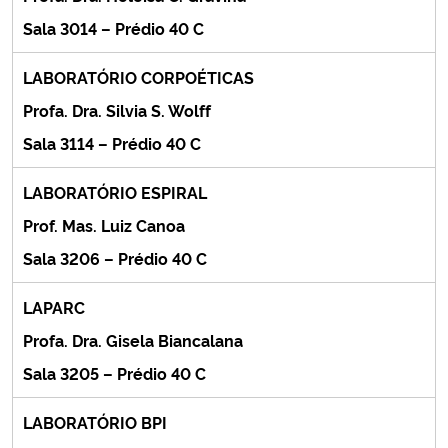
Ministério da Cidadania
Sala 3014 – Prédio 40 C
Ministério da Saúde
LABORATÓRIO CORPOÉTICAS
Profa. Dra. Silvia S. Wolff
Ministério de Minas e Energia
Sala 3114 – Prédio 40 C
Ministério da Ciência, Tecnologia, Inovações e Comunicações
LABORATÓRIO ESPIRAL
Prof. Mas. Luiz Canoa
Ministério do Meio Ambiente
Sala 3206 – Prédio 40 C
Ministério do Turismo
LAPARC
Ministério do Desenvolvimento Regional
Profa. Dra. Gisela Biancalana
Sala 3205 – Prédio 40 C
Controladoria-Geral da União
LABORATÓRIO BPI
Ministério da Mulher, da Família e dos Direitos Humanos