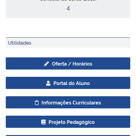
4
Secretaria-Geral
Secretaria de Governo
Utilidades
Gabinete de Segurança Institucional
Advocacia-Geral da União
Oferta / Horários
Banco Central do Brasil
Portal do Aluno
Planalto
Informações Curriculares
Projeto Pedagógico