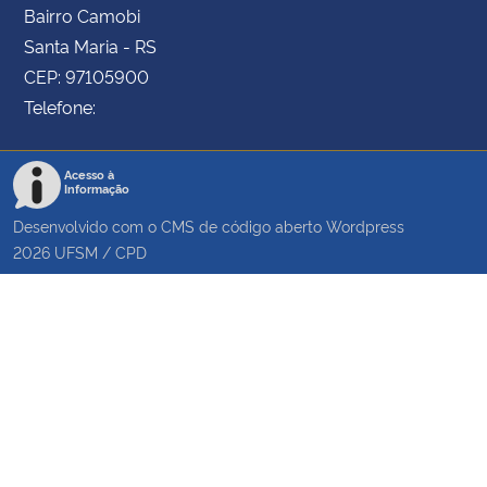
Bairro Camobi
Santa Maria - RS
CEP: 97105900
Telefone:
Acesso à
Informação
Desenvolvido com o CMS de código aberto
Wordpress
2026
UFSM
/
CPD