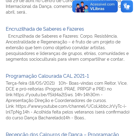
dia 29 de abril no Centro de Convenções da UFSM O Dia
Internacional da Dança, comemorado no próximo dia 29 de
abril, será…
Encruzilhada de Saberes e Fazeres
Encruzilhada de Saberes e Fazeres: Corpo, Resistência,
Ancestralidade e Regeneração – é fruto de um projeto de
extensão que tem como objetivo convidar artistas,
pesquisadores e lideranças de grupos, etnias, comunidades e
segmentos socioculturais para virem compartilhar e contar…
Programação Calourada CAL 2021-1
Terça-feira (18/05/2021) 10h- Boas-vindas com Reitor, Vice,
DCE e pró-reitorias (Prograd, PRAE, PRPGP e PRE) no
link https://youtu.be/fSId4a2lSws. 14h-14h30m -
Apresentação Direção e Coordenadores de cursos.
Link: https://www.youtube.com/channel/UCoLkbbcJrVyTc-i-
lnlTpNg.14h - Acolhida feita pelos veteranos (será confirmado)
do curso Dança Bacharelado14h - Boas…
Recepção dos Calouros de Dança – Programação