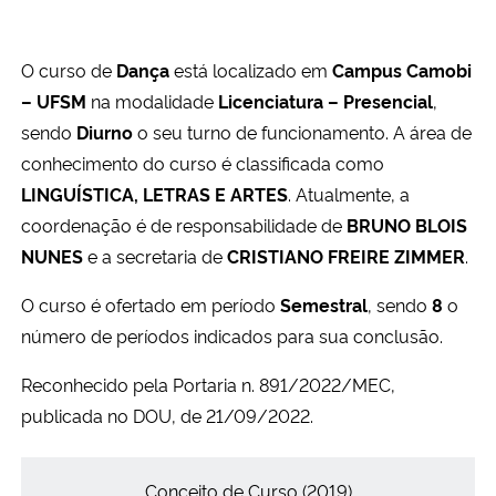
Ministério da Cidadania
O curso de
Dança
está localizado em
Campus Camobi
Ministério da Saúde
– UFSM
na modalidade
Licenciatura – Presencial
,
sendo
Diurno
o seu turno de funcionamento. A área de
Ministério de Minas e Energia
conhecimento do curso é classificada como
LINGUÍSTICA, LETRAS E ARTES
. Atualmente, a
Ministério da Ciência, Tecnologia, Inovações e Comunicações
coordenação é de responsabilidade de
BRUNO BLOIS
Ministério do Meio Ambiente
NUNES
e a secretaria de
CRISTIANO FREIRE ZIMMER
.
O curso é ofertado em período
Semestral
, sendo
8
o
Ministério do Turismo
número de períodos indicados para sua conclusão.
Ministério do Desenvolvimento Regional
Reconhecido pela Portaria n. 891/2022/MEC,
publicada no DOU, de 21/09/2022.
Controladoria-Geral da União
Conceitos
Ministério da Mulher, da Família e dos Direitos Humanos
Conceito de Curso (2019)