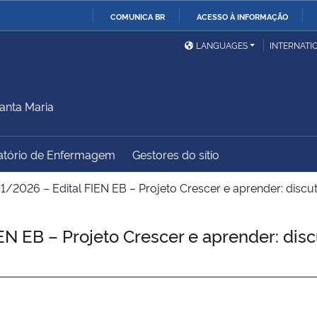
COMUNICA BR
ACESSO À INFORMAÇÃO
Ministério da Defesa
Ministério das Relações
Mini
IR
LANGUAGES
INTERNATI
Exteriores
PARA
O
Ministério da Cidadania
Ministério da Saúde
Mini
CONTEÚDO
anta Maria
atório de Enfermagem
Gestores do sítio
Ministério do
Controladoria-Geral da
Mini
Desenvolvimento Regional
União
Famí
1/2026 – Edital FIEN EB – Projeto Crescer e aprender: discu
Hum
N EB – Projeto Crescer e aprender: disc
Advocacia-Geral da União
Banco Central do Brasil
Plan