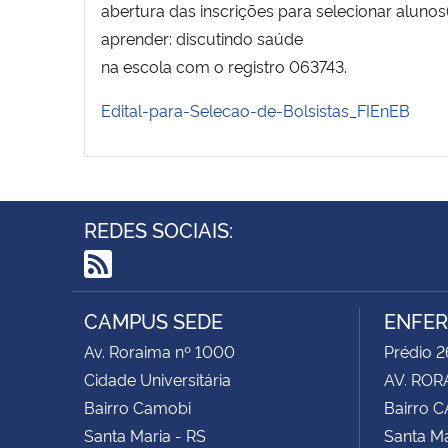
abertura das inscrições para selecionar aluno
aprender: discutindo saúde
na escola com o registro 063743.
Edital-para-Selecao-de-Bolsistas_FIEnEB
REDES SOCIAIS:
RSS
CAMPUS SEDE
ENFE
Av. Roraima nº 1000
Prédio 2
Cidade Universitária
AV. ROR
Bairro Camobi
Bairro 
Santa Maria - RS
Santa Ma