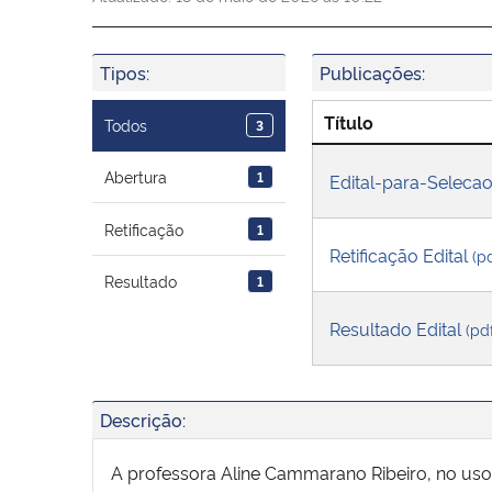
Tipos:
Publicações:
Título
Todos
3
Abertura
1
Edital-para-Seleca
Retificação
1
Retificação Edital
(p
Resultado
1
Resultado Edital
(pd
Descrição:
A professora Aline Cammarano Ribeiro, no us