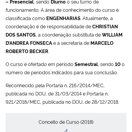
– Presencial
, sendo
Diurno
o seu turno de
Ministério da Cidadania
funcionamento. A área de conhecimento do curso é
classificada como
ENGENHARIAS
. Atualmente, a
Ministério da Saúde
coordenação é de responsabilidade de
CHRISTIAN
DOS SANTOS
, a coordenação substituta de
WILLIAM
Ministério de Minas e Energia
D’ANDREA FONSECA
e a secretaria de
MARCELO
ROBERTO BECKER
.
Ministério da Ciência, Tecnologia, Inovações e Comunicações
O curso é ofertado em período
Semestral
, sendo
10
o
Ministério do Meio Ambiente
número de períodos indicados para sua conclusão.
Ministério do Turismo
Reconhecido pela Portaria n. 216/2014/MEC,
publicada no DOU, de 31/03/2014 e Portaria n.
Ministério do Desenvolvimento Regional
921/2018/MEC, publicada no DOU, de 28/12/2018.
Conceitos
Controladoria-Geral da União
Conceito de Curso (2018)
4
Ministério da Mulher, da Família e dos Direitos Humanos