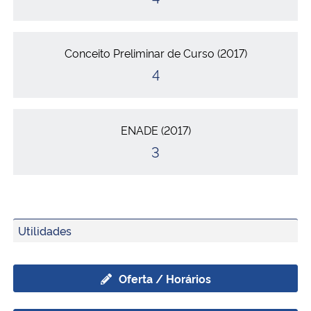
Secretaria-Geral
Conceito Preliminar de Curso (2017)
Secretaria de Governo
4
Gabinete de Segurança Institucional
ENADE (2017)
Advocacia-Geral da União
3
Banco Central do Brasil
Planalto
Utilidades
Oferta / Horários