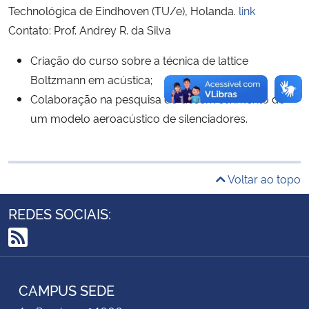
Technológica de Eindhoven (TU/e), Holanda.
link
Contato: Prof. Andrey R. da Silva
Secretaria-Geral
Criação do curso sobre a técnica de lattice
Secretaria de Governo
Boltzmann em acústica;
Colaboração na pesquisa do desenvolvimento de
Gabinete de Segurança Institucional
um modelo aeroacústico de silenciadores.
Advocacia-Geral da União
Voltar ao topo
Banco Central do Brasil
REDES SOCIAIS:
Planalto
RSS
CAMPUS SEDE