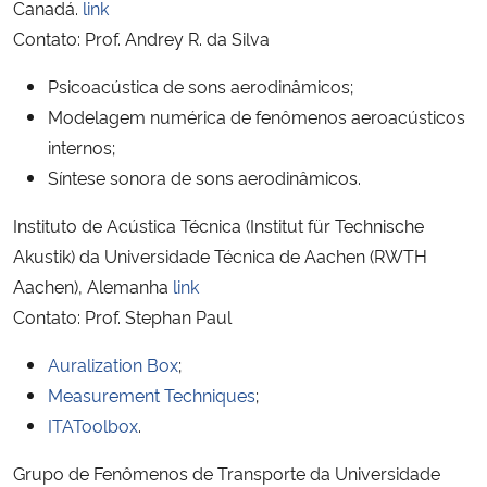
Canadá.
link
Ministério da Cidadania
Contato: Prof. Andrey R. da Silva
Ministério da Saúde
Psicoacústica de sons aerodinâmicos;
Modelagem numérica de fenômenos aeroacústicos
Ministério de Minas e Energia
internos;
Síntese sonora de sons aerodinâmicos.
Ministério da Ciência, Tecnologia, Inovações e Comunicações
Instituto de Acústica Técnica (Institut für Technische
Ministério do Meio Ambiente
Akustik) da Universidade Técnica de Aachen (RWTH
Aachen), Alemanha
link
Ministério do Turismo
Contato: Prof. Stephan Paul
Auralization Box
;
Ministério do Desenvolvimento Regional
Measurement Techniques
;
Controladoria-Geral da União
ITAToolbox
.
Grupo de Fenômenos de Transporte da Universidade
Ministério da Mulher, da Família e dos Direitos Humanos