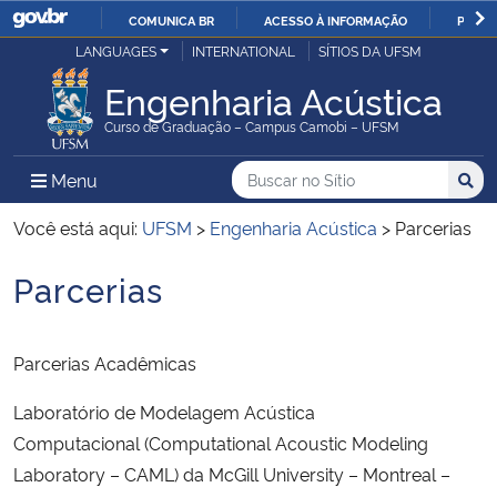
COMUNICA BR
ACESSO À INFORMAÇÃO
PARTI
Casa Civil
LANGUAGES
INTERNATIONAL
SÍTIOS DA UFSM
IR
PARA
Engenharia Acústica
Ministério da Justiça e Segurança Pública
O
Curso de Graduação – Campus Camobi – UFSM
CONTEÚDO
Ministério da Defesa
Buscar no no Sítio
Busca
Busca:
Menu Principal do Sítio
Menu
Busc
Ministério das Relações Exteriores
Você está aqui:
UFSM
>
Engenharia Acústica
>
Parcerias
Parcerias
Ministério da Economia
Início do conteúdo
Ministério da Infraestrutura
Parcerias Acadêmicas
Ministério da Agricultura, Pecuária e Abastecimento
Laboratório de Modelagem Acústica
Computacional (Computational Acoustic Modeling
Ministério da Educação
Laboratory – CAML) da McGill University – Montreal –