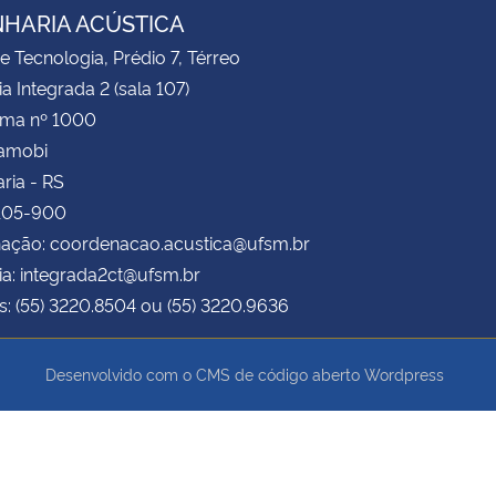
HARIA ACÚSTICA
e Tecnologia, Prédio 7, Térreo
ia Integrada 2 (sala 107)
ima nº 1000
Camobi
ria - RS
.105-900
ação: coordenacao.acustica@ufsm.br
ia: integrada2ct@ufsm.br
s: (55) 3220.8504 ou (55) 3220.9636
Desenvolvido com o CMS de código aberto
Wordpress