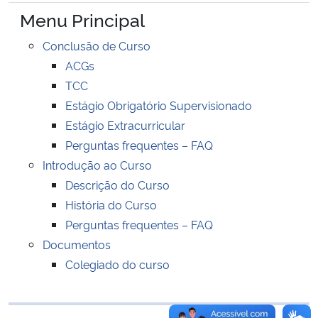
Ministério da Cidadania
Menu Principal
Conclusão de Curso
Ministério da Saúde
ACGs
TCC
Ministério de Minas e Energia
Estágio Obrigatório Supervisionado
Estágio Extracurricular
Ministério da Ciência, Tecnologia, Inovações e Comunicações
Perguntas frequentes – FAQ
Ministério do Meio Ambiente
Introdução ao Curso
Descrição do Curso
Ministério do Turismo
História do Curso
Perguntas frequentes – FAQ
Ministério do Desenvolvimento Regional
Documentos
Colegiado do curso
Controladoria-Geral da União
Ministério da Mulher, da Família e dos Direitos Humanos