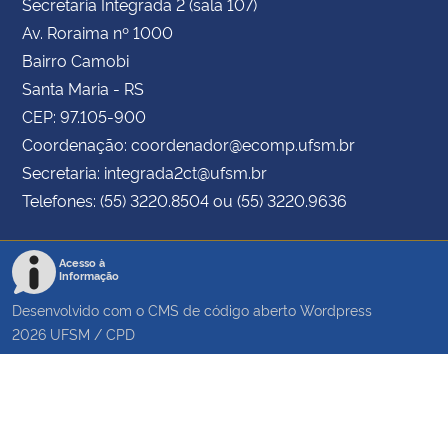
Secretaria Integrada 2 (sala 107)
Av. Roraima nº 1000
Bairro Camobi
Santa Maria - RS
CEP: 97.105-900
Coordenação: coordenador@ecomp.ufsm.br
Secretaria: integrada2ct@ufsm.br
Telefones: (55) 3220.8504 ou (55) 3220.9636
Acesso à
Informação
Desenvolvido com o CMS de código aberto
Wordpress
2026
UFSM
/
CPD