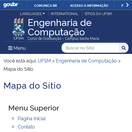
COMUNICA BR
ACESSO À INFORMAÇÃO
PARTI
Casa Civil
LANGUAGES
INTERNATIONAL
SÍTIOS DA UFSM
IR
Engenharia de
PARA
Computação
Ministério da Justiça e Segurança Pública
O
Curso de Graduação – Campus Santa Maria
CONTEÚDO
Ministério da Defesa
Buscar no no Sítio
Busca
Busca:
Menu Principal do Sítio
Menu
Busc
Ministério das Relações Exteriores
Você está aqui:
UFSM
>
Engenharia de Computação
>
Mapa do Sítio
Ministério da Economia
Mapa do Sítio
Início do conteúdo
Ministério da Infraestrutura
Menu Superior
Ministério da Agricultura, Pecuária e Abastecimento
Página Inicial
Ministério da Educação
Contato