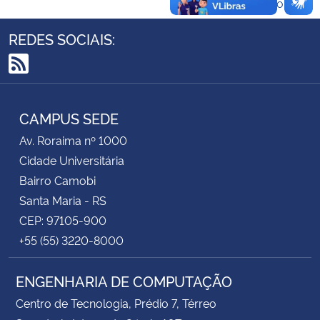
Voltar ao topo
Secretaria-Geral
REDES SOCIAIS:
Secretaria de Governo
RSS
Gabinete de Segurança Institucional
CAMPUS SEDE
Av. Roraima nº 1000
Advocacia-Geral da União
Cidade Universitária
Bairro Camobi
Banco Central do Brasil
Santa Maria - RS
CEP: 97105-900
Planalto
+55 (55) 3220-8000
ENGENHARIA DE COMPUTAÇÃO
Centro de Tecnologia, Prédio 7, Térreo