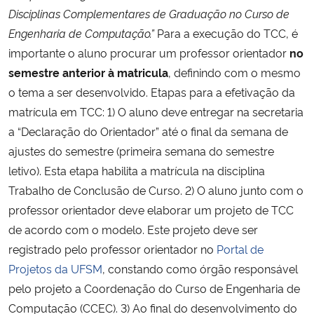
Disciplinas Complementares de Graduação no Curso de
Ministério da Cidadania
Engenharia de Computação.”
Para a execução do TCC, é
Ministério da Saúde
importante o aluno procurar um professor orientador
no
semestre anterior à matricula
, definindo com o mesmo
Ministério de Minas e Energia
o tema a ser desenvolvido. Etapas para a efetivação da
matrícula em TCC: 1) O aluno deve entregar na secretaria
Ministério da Ciência, Tecnologia, Inovações e Comunicações
a “Declaração do Orientador” até o final da semana de
ajustes do semestre (primeira semana do semestre
Ministério do Meio Ambiente
letivo). Esta etapa habilita a matrícula na disciplina
Trabalho de Conclusão de Curso. 2) O aluno junto com o
Ministério do Turismo
professor orientador deve elaborar um projeto de TCC
de acordo com o modelo. Este projeto deve ser
Ministério do Desenvolvimento Regional
registrado pelo professor orientador no
Portal de
Projetos da UFSM
, constando como órgão responsável
Controladoria-Geral da União
pelo projeto a Coordenação do Curso de Engenharia de
Computação (CCEC). 3) Ao final do desenvolvimento do
Ministério da Mulher, da Família e dos Direitos Humanos