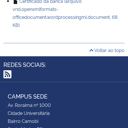
Certificado da banca (arquivo
vnd.openxmlformats-
officedocument.wordprocessingml.document, 68
KB)
Voltar ao topo
REDES SOCIAIS:
RSS
CAMPUS SEDE
Av. Roraima nº 1000
Cidade Universitária
Bairro Camobi