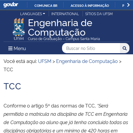
COMUNICA BR
ACESSO À INFORMAÇÃO
PARTI
Casa Civil
LANGUAGES
INTERNATIONAL
SÍTIOS DA UFSM
IR
Engenharia de
PARA
Computação
Ministério da Justiça e Segurança Pública
O
Curso de Graduação – Campus Santa Maria
CONTEÚDO
Ministério da Defesa
Buscar no no Sítio
Busca
Busca:
Menu Principal do Sítio
Menu
Busc
Ministério das Relações Exteriores
Você está aqui:
UFSM
>
Engenharia de Computação
>
TCC
Ministério da Economia
TCC
Início do conteúdo
Ministério da Infraestrutura
Conforme o artigo 5º das normas de TCC,
“Será
Ministério da Agricultura, Pecuária e Abastecimento
permitida a matrícula na disciplina de TCC em Engenharia
de Computação ao aluno que já tenha concluído todas as
Ministério da Educação
disciplinas obrigatórias e um mínimo de 420 horas em