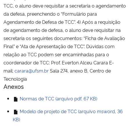
TCC, o aluno deve requisitar a secretaria o agendamento
da defesa, preenchendo o “Formulário para
Secretaria-Geral
Agendamento de Defesa de TCC”. 4) Após a requisição
Secretaria de Governo
de agendamento de defesa, o aluno deve requisitar na
secretaria os seguintes documentos: “Ficha de Avaliação
Gabinete de Segurança Institucional
Final” e “Ata de Apresentação de TCC”. Dúvidas com
relação ao TCC podem ser encaminhadas para o
Advocacia-Geral da União
coordenador de TCC: Prof. Everton Alceu Carara E-
mail:
carara@ufsm.br
Sala 274, anexo B, Centro de
Banco Central do Brasil
Tecnologia
Anexos
Planalto
Normas de TCC (arquivo pdf, 67 KB)
Modelo de projeto de TCC (arquivo msword, 36
KB)