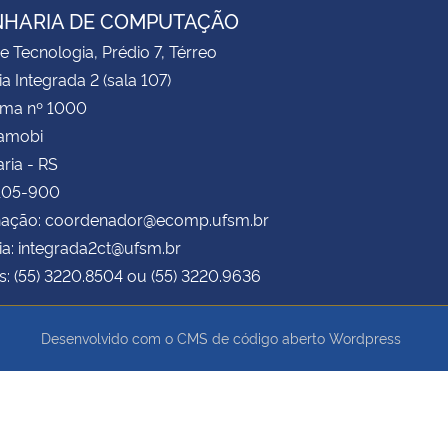
HARIA DE COMPUTAÇÃO
e Tecnologia, Prédio 7, Térreo
ia Integrada 2 (sala 107)
ima nº 1000
Camobi
ria - RS
.105-900
ação: coordenador@ecomp.ufsm.br
ia: integrada2ct@ufsm.br
s: (55) 3220.8504 ou (55) 3220.9636
Desenvolvido com o CMS de código aberto
Wordpress