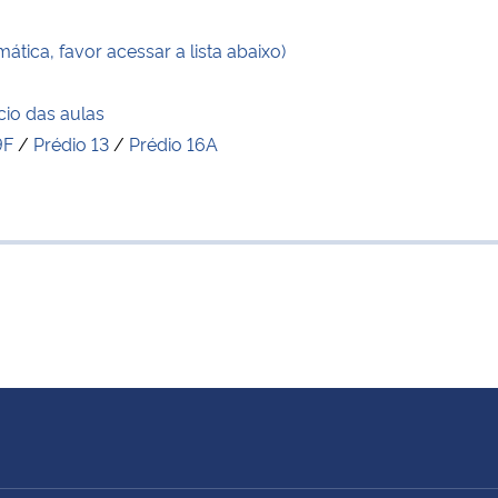
tica, favor acessar a lista abaixo)
cio das aulas
9F
/
Prédio 13
/
Prédio 16A