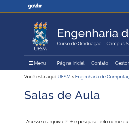
Casa Civil
Ministério da Justiça e
Segurança Pública
Engenharia 
Ministério da Agricultura,
Ministério da Educação
Curso de Graduação – Campus S
Pecuária e Abastecimento
Menu Principal do Sítio
Menu
Página Inicial
Contato
Gestor
Ministério do Meio Ambiente
Ministério do Turismo
Você está aqui:
UFSM
>
Engenharia de Computa
Salas de Aula
Início do conteúdo
Secretaria de Governo
Gabinete de Segurança
Institucional
Acesse o arquivo PDF e pesquise pelo nome ou c