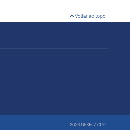
Voltar ao topo
2026
UFSM
/
CPD