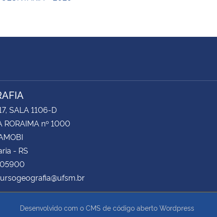
AFIA
17, SALA 1106-D
 RORAIMA nº 1000
CAMOBI
ria - RS
105900
cursogeografia@ufsm.br
Desenvolvido com o CMS de código aberto
Wordpress