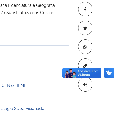
fia Licenciatura e Geografia
/a Substituto/a dos Cursos.
 transferência
Copiar para áre
LICEN e FIENB
Estágio Supervisionado