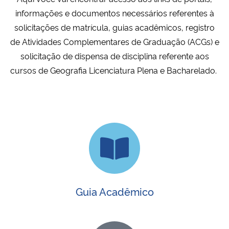
Ministério da Cidadania
informações e documentos necessários referentes à
solicitações de matrícula, guias acadêmicos, registro
Ministério da Saúde
de Atividades Complementares de Graduação (ACGs) e
solicitação de dispensa de disciplina referente aos
Ministério de Minas e Energia
cursos de Geografia Licenciatura Plena e Bacharelado.
Ministério da Ciência, Tecnologia, Inovações e Comunicações
Ministério do Meio Ambiente
Ministério do Turismo
Ministério do Desenvolvimento Regional
Guia Acadêmico
Controladoria-Geral da União
Ministério da Mulher, da Família e dos Direitos Humanos