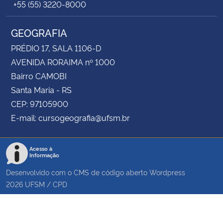
+55 (55) 3220-8000
GEOGRAFIA
PRÉDIO 17, SALA 1106-D
AVENIDA RORAIMA nº 1000
Bairro CAMOBI
Santa Maria - RS
CEP: 97105900
E-mail: cursogeografia@ufsm.br
Acesso à
Informação
Desenvolvido com o CMS de código aberto
Wordpress
2026
UFSM
/
CPD