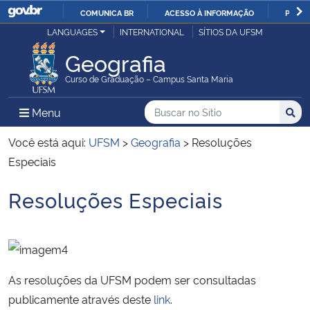
COMUNICA BR
ACESSO À INFORMAÇÃO
PARTI
Casa Civil
LANGUAGES
INTERNATIONAL
SÍTIOS DA UFSM
IR
PARA
Geografia
Ministério da Justiça e Segurança Pública
O
Curso de Graduação – Campus Santa Maria
CONTEÚDO
Ministério da Defesa
Buscar no no Sítio
Busca
Busca:
Menu Principal do Sítio
Menu
Busc
Ministério das Relações Exteriores
Você está aqui:
UFSM
>
Geografia
>
Resoluções
Especiais
Ministério da Economia
Resoluções Especiais
Início do conteúdo
Ministério da Infraestrutura
Ministério da Agricultura, Pecuária e Abastecimento
As resoluções da UFSM podem ser consultadas
Ministério da Educação
publicamente através deste
link
.