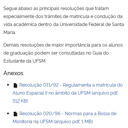
Ministério da Cidadania
Segue abaixo as principais resoluções que tratam
especialmente dos trâmites de matrícula e condução da
Ministério da Saúde
vida acadêmica dentro da Universidade Federal de Santa
Maria.
Ministério de Minas e Energia
Demais resoluções de maior importância para os alunos
Ministério da Ciência, Tecnologia, Inovações e Comunicações
de graduação podem ser consultadas no Guia do
Estudante da UFSM.
Ministério do Meio Ambiente
Anexos
Ministério do Turismo
Resolução 011/92 - Regulamenta a matrícula do
Aluno Espacial II no âmbito da UFSM (arquivo pdf,
Ministério do Desenvolvimento Regional
512 KB)
Controladoria-Geral da União
Resolução 020/96 - Normas para a Bolsa de
Monitoria na UFSM (arquivo pdf, 1 MB)
Ministério da Mulher, da Família e dos Direitos Humanos