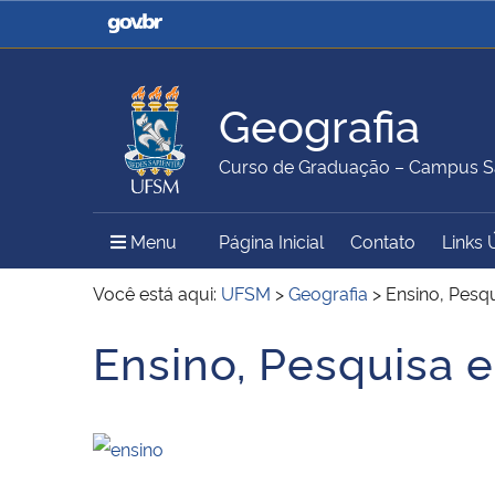
Casa Civil
Ministério da Justiça e
Segurança Pública
Geografia
Ministério da Agricultura,
Ministério da Educação
Curso de Graduação – Campus S
Pecuária e Abastecimento
Menu Principal do Sítio
Menu
Página Inicial
Contato
Links 
Ministério do Meio Ambiente
Ministério do Turismo
Você está aqui:
UFSM
>
Geografia
>
Ensino, Pesq
Ensino, Pesquisa 
Início do conteúdo
Secretaria de Governo
Gabinete de Segurança
Institucional