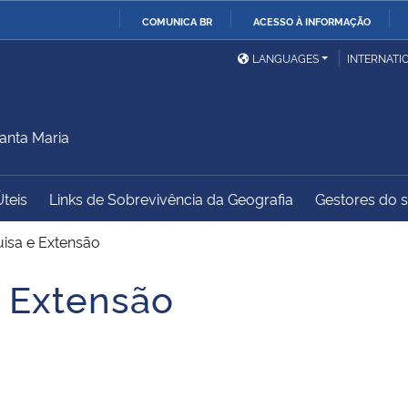
COMUNICA BR
ACESSO À INFORMAÇÃO
Ministério da Defesa
Ministério das Relações
Mini
IR
LANGUAGES
INTERNATI
Exteriores
PARA
O
Ministério da Cidadania
Ministério da Saúde
Mini
CONTEÚDO
anta Maria
Úteis
Links de Sobrevivência da Geografia
Gestores do sí
Ministério do
Controladoria-Geral da
Mini
Desenvolvimento Regional
União
Famí
uisa e Extensão
Hum
e Extensão
Advocacia-Geral da União
Banco Central do Brasil
Plan