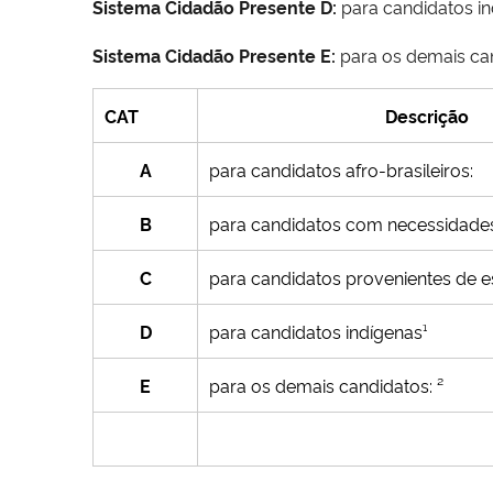
Sistema Cidadão Presente D:
para candidatos in
Sistema Cidadão Presente E:
para os demais can
CAT
Descri
A
para candidatos afro-brasileiros:
B
para candidatos com necessidades
C
para candidatos provenientes de e
D
para candidatos indígenas¹
E
para os demais candidatos: ²