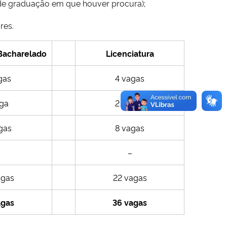
s de graduação em que houver procura);
res.
Bacharelado
Licenciatura
gas
4 vagas
aga
2 vagas
gas
8 vagas
–
agas
22 vagas
agas
36 vagas