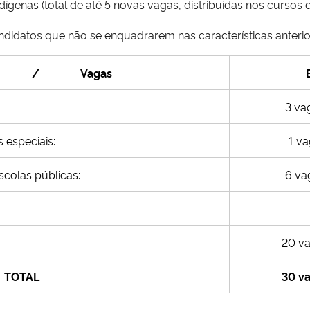
dígenas (total de até 5 novas vagas, distribuídas nos curso
didatos que não se enquadrarem nas características anterio
ção / Vagas
3 va
 especiais:
1 v
scolas públicas:
6 va
–
20 v
TOTAL
30 v