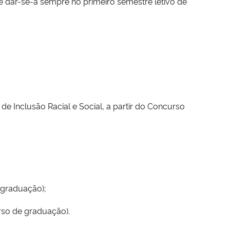
e dar-se-á sempre no primeiro semestre letivo de
e Inclusão Racial e Social, a partir do Concurso
 graduação);
rso de graduação).