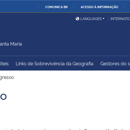
COMUNICA BR
ACESSO À INFORMAÇÃO
Ministério da Defesa
Ministério das Relações
Mini
IR
LANGUAGES
INTERNATI
Exteriores
PARA
O
Ministério da Cidadania
Ministério da Saúde
Mini
CONTEÚDO
anta Maria
Úteis
Links de Sobrevivência da Geografia
Gestores do sí
Ministério do
Controladoria-Geral da
Mini
Desenvolvimento Regional
União
Famí
gresso
Hum
so
Advocacia-Geral da União
Banco Central do Brasil
Plan