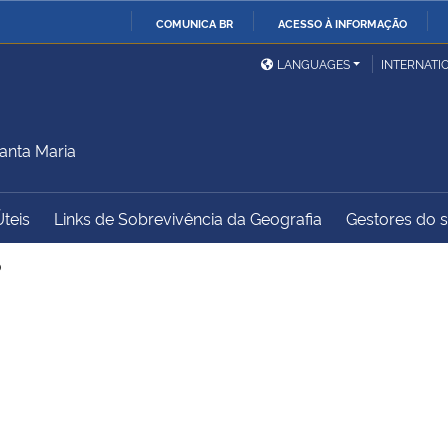
COMUNICA BR
ACESSO À INFORMAÇÃO
Ministério da Defesa
Ministério das Relações
Mini
IR
LANGUAGES
INTERNATI
Exteriores
PARA
O
Ministério da Cidadania
Ministério da Saúde
Mini
CONTEÚDO
anta Maria
Úteis
Links de Sobrevivência da Geografia
Gestores do sí
Ministério do
Controladoria-Geral da
Mini
Desenvolvimento Regional
União
Famí
o
Hum
Advocacia-Geral da União
Banco Central do Brasil
Plan