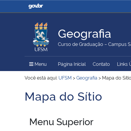
Casa Civil
Ministério da Justiça e
Segurança Pública
Geografia
Ministério da Agricultura,
Ministério da Educação
Curso de Graduação – Campus S
Pecuária e Abastecimento
Menu Principal do Sítio
Menu
Página Inicial
Contato
Links 
Ministério do Meio Ambiente
Ministério do Turismo
Você está aqui:
UFSM
>
Geografia
>
Mapa do Síti
Mapa do Sítio
Início do conteúdo
Secretaria de Governo
Gabinete de Segurança
Institucional
Menu Superior