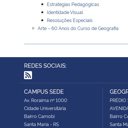
Estratégias Pedagógicas
Identidade Visual
Resoluções Especiais
Arte – 60 Anos do Curso de Geografia
REDES SOCIAIS:
RSS
CAMPUS SEDE
GEOGR
Av. Roraima nº 1000
PRÉDIO 
Cidade Universitária
AVENIDA
Bairro Camobi
Bairro 
Santa Maria - RS
Santa Ma