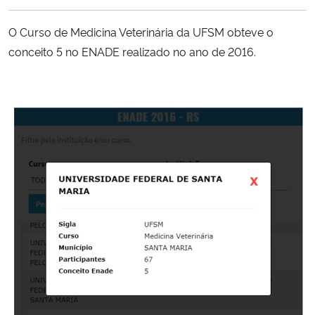
Ministério da Cidadania
O Curso de Medicina Veterinária da UFSM obteve o
Ministério da Saúde
conceito 5 no ENADE realizado no ano de 2016.
Ministério de Minas e Energia
Ministério da Ciência, Tecnologia, Inovações e Comunicações
Ministério do Meio Ambiente
Ministério do Turismo
Ministério do Desenvolvimento Regional
Controladoria-Geral da União
Ministério da Mulher, da Família e dos Direitos Humanos