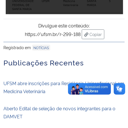
Secretaria-Geral
Divulgue este conteúdo:
Secretaria de Governo
https://ufsm.br/r-299-188
Copiar
para área de trans
Gabinete de Segurança Institucional
Registrado em
NOTÍCIAS
Advocacia-Geral da União
Publicações Recentes
Banco Central do Brasil
UFSM abre inscrições para Residência Uniprofissional em
Planalto
Medicina Veterinária
Aberto Edital de seleção de novos integrantes para o
DAMVET