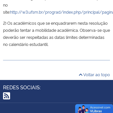
no
Ministério da Cidadania
site:
http://w3.ufsm.br/prograd/index.php/principal/pagi
Ministério da Saúde
2) Os acadêmicos que se enquadrarem nesta resolução
poderão tentar a mobilidade acadêmica. Observa-se que
Ministério de Minas e Energia
deverão ser respeitadas as datas limites determinadas
no calendário estudantil.
Ministério da Ciência, Tecnologia, Inovações e Comunicações
Ministério do Meio Ambiente
Ministério do Turismo
Voltar ao topo
Ministério do Desenvolvimento Regional
REDES SOCIAIS:
Controladoria-Geral da União
RSS
Ministério da Mulher, da Família e dos Direitos Humanos