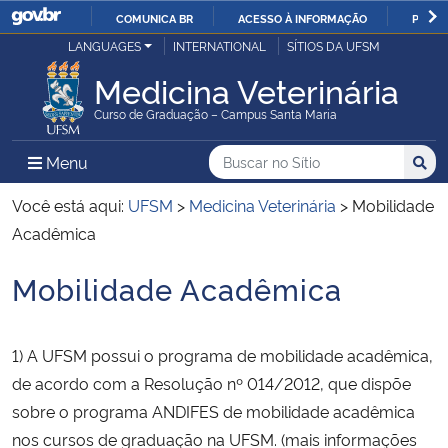
COMUNICA BR
ACESSO À INFORMAÇÃO
PARTI
Casa Civil
LANGUAGES
INTERNATIONAL
SÍTIOS DA UFSM
IR
PARA
Medicina Veterinária
Ministério da Justiça e Segurança Pública
O
Curso de Graduação – Campus Santa Maria
CONTEÚDO
Ministério da Defesa
Buscar no no Sítio
Busca
Busca:
Menu Principal do Sítio
Menu
Busc
Ministério das Relações Exteriores
Você está aqui:
UFSM
>
Medicina Veterinária
>
Mobilidade
Acadêmica
Ministério da Economia
Mobilidade Acadêmica
Início do conteúdo
Ministério da Infraestrutura
1) A UFSM possui o programa de mobilidade acadêmica,
Ministério da Agricultura, Pecuária e Abastecimento
de acordo com a Resolução nº 014/2012, que dispõe
sobre o programa ANDIFES de mobilidade acadêmica
Ministério da Educação
nos cursos de graduação na UFSM. (mais informações