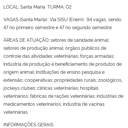
Ministério da Cidadania
LOCAL: Santa Maria TURMA: 02
VAGAS (Santa Maria): Via SISU (Enem): 94 vagas, sendo
Ministério da Saúde
47 no primeiro semestre e 47 no segundo semestre
Ministério de Minas e Energia
ÁREAS DE ATUAÇÃO: setores de sanidade animal;
setores de produção animal; órgãos públicos de
Ministério da Ciência, Tecnologia, Inovações e Comunicações
controle das atividades veterinárias; forças armadas;
indústria de produção e beneficiamento de produtos de
Ministério do Meio Ambiente
origem animal; instituições de ensino pesquisa e
extensão; cooperativas; propriedades rurais; zoológicos,
Ministério do Turismo
jockeys clubes; clínicas veterinárias; hospitais
veterinários; fábricas de rações veterinárias; indústrias de
Ministério do Desenvolvimento Regional
medicamentos veterinários; indústria de vacinas
Controladoria-Geral da União
veterinárias.
INFORMAÇÕES GERAIS
Ministério da Mulher, da Família e dos Direitos Humanos