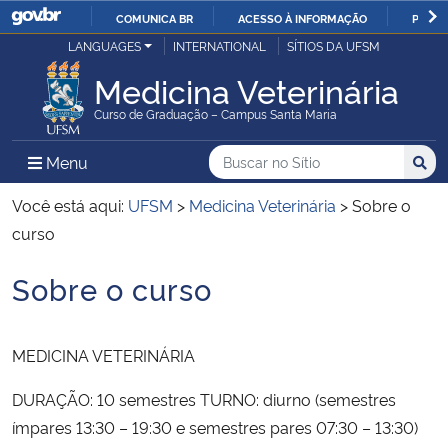
COMUNICA BR
ACESSO À INFORMAÇÃO
PARTI
Casa Civil
LANGUAGES
INTERNATIONAL
SÍTIOS DA UFSM
IR
PARA
Medicina Veterinária
Ministério da Justiça e Segurança Pública
O
Curso de Graduação – Campus Santa Maria
CONTEÚDO
Ministério da Defesa
Buscar no no Sítio
Busca
Busca:
Menu Principal do Sítio
Menu
Busc
Ministério das Relações Exteriores
Você está aqui:
UFSM
>
Medicina Veterinária
>
Sobre o
curso
Ministério da Economia
Sobre o curso
Início do conteúdo
Ministério da Infraestrutura
MEDICINA VETERINÁRIA
Ministério da Agricultura, Pecuária e Abastecimento
DURAÇÃO: 10 semestres TURNO: diurno (semestres
Ministério da Educação
ímpares 13:30 – 19:30 e semestres pares 07:30 – 13:30)