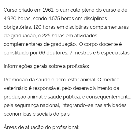
Curso criado em 1961, o currículo pleno do curso é de
Secretaria-Geral
4.920 horas, sendo 4.575 horas em disciplinas
obrigatórias, 120 horas em disciplinas complementares
Secretaria de Governo
de graduação, e 225 horas em atividades
complementares de graduação. O corpo docente é
Gabinete de Segurança Institucional
constituído por 66 doutores, 7 mestres e 5 especialistas.
Advocacia-Geral da União
Informações gerais sobre a profissão:
Promoção da saúde e bem-estar animal. O médico
Banco Central do Brasil
veterinário é responsável pelo desenvolvimento da
Planalto
produção animal e saúde pública, e conseqüentemente,
pela segurança nacional, integrando-se nas atividades
econômicas e sociais do país.
Áreas de atuação do profissional: