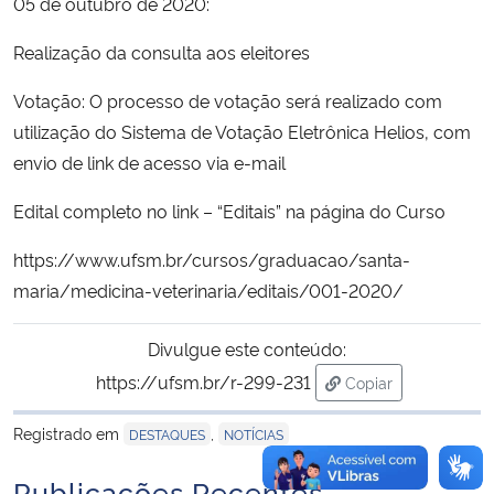
05 de outubro de 2020:
Realização da consulta aos eleitores
Secretaria-Geral
Votação: O processo de votação será realizado com
Secretaria de Governo
utilização do Sistema de Votação Eletrônica Helios, com
envio de link de acesso via e-mail
Gabinete de Segurança Institucional
Edital completo no link – “Editais” na página do Curso
Advocacia-Geral da União
https://www.ufsm.br/cursos/graduacao/santa-
Banco Central do Brasil
maria/medicina-veterinaria/editais/001-2020/
Planalto
Divulgue este conteúdo:
https://ufsm.br/r-299-231
Copiar
para área de trans
Registrado em
,
DESTAQUES
NOTÍCIAS
Publicações Recentes