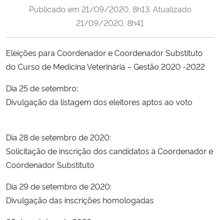
Publicado em
21/09/2020, 8h13
. Atualizado
Ministério da Cidadania
21/09/2020, 8h41
Ministério da Saúde
Eleições para Coordenador e Coordenador Substituto
Ministério de Minas e Energia
do Curso de Medicina Veterinária – Gestão 2020 -2022
Ministério da Ciência, Tecnologia, Inovações e Comunicações
Dia 25 de setembro:
Divulgação da listagem dos eleitores aptos ao voto
Ministério do Meio Ambiente
Dia 28 de setembro de 2020:
Ministério do Turismo
Solicitação de inscrição dos candidatos à Coordenador e
Coordenador Substituto
Ministério do Desenvolvimento Regional
Dia 29 de setembro de 2020:
Controladoria-Geral da União
Divulgação das inscrições homologadas
Ministério da Mulher, da Família e dos Direitos Humanos