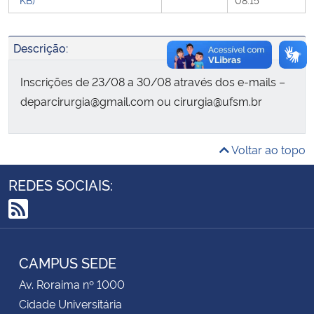
Secretaria-Geral
Descrição:
Secretaria de Governo
Inscrições de 23/08 a 30/08 através dos e-mails –
deparcirurgia@gmail.com ou cirurgia@ufsm.br
Gabinete de Segurança Institucional
Advocacia-Geral da União
Voltar ao topo
REDES SOCIAIS:
Banco Central do Brasil
Planalto
RSS
CAMPUS SEDE
Av. Roraima nº 1000
Cidade Universitária