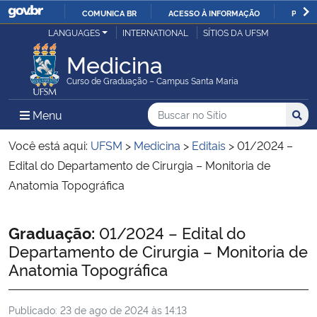
COMUNICA BR
ACESSO À INFORMAÇÃO
PARTI
Casa Civil
LANGUAGES
INTERNATIONAL
SÍTIOS DA UFSM
IR
PARA
Medicina
Ministério da Justiça e Segurança Pública
O
Curso de Graduação – Campus Santa Maria
CONTEÚDO
Ministério da Defesa
Buscar no no Sítio
Busca
Busca:
Menu Principal do Sítio
Menu
Busc
Ministério das Relações Exteriores
Você está aqui:
UFSM
>
Medicina
>
Editais
>
01/2024 –
Edital do Departamento de Cirurgia – Monitoria de
Ministério da Economia
Anatomia Topográfica
Ministério da Infraestrutura
Início do conteúdo
Graduação:
01/2024 – Edital do
Departamento de Cirurgia – Monitoria de
Ministério da Agricultura, Pecuária e Abastecimento
Anatomia Topográfica
Ministério da Educação
Publicado:
23 de ago de 2024 às 14:13