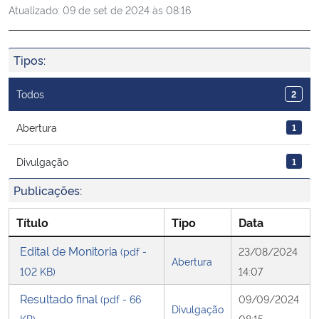
Atualizado:
09 de set de 2024 às 08:16
Ministério da Cidadania
Ministério da Saúde
Tipos:
Ministério de Minas e Energia
Todos
2
Ministério da Ciência, Tecnologia, Inovações e Comunicações
Abertura
1
Divulgação
1
Ministério do Meio Ambiente
Publicações:
Ministério do Turismo
Título
Tipo
Data
Ministério do Desenvolvimento Regional
Edital de Monitoria
(pdf -
23/08/2024
Abertura
102 KB)
14:07
Controladoria-Geral da União
Resultado final
(pdf - 66
09/09/2024
Divulgação
Ministério da Mulher, da Família e dos Direitos Humanos
KB)
08:15