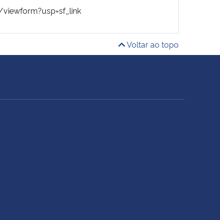
viewform?usp=sf_link
Voltar ao topo