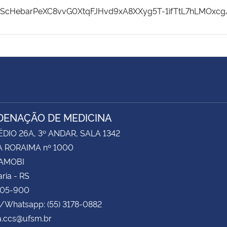
LScHebarPeXC8vvG0XtqFJHvd9xA8XXyg5T-1ifTtL7hLMOxcg/
ENAÇÃO DE MEDICINA
ÉDIO 26A, 3º ANDAR, SALA 1342
 RORAIMA nº 1000
CAMOBI
ria - RS
105-900
e/Whatsapp: (55) 3178-0882
a.ccs@ufsm.br