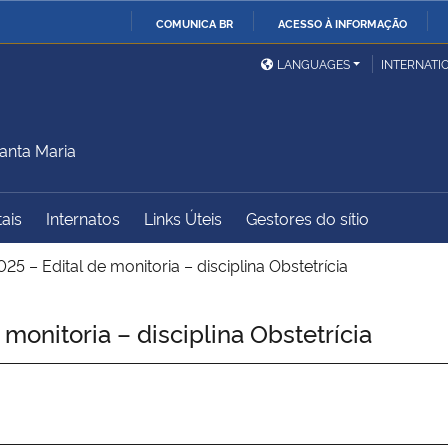
COMUNICA BR
ACESSO À INFORMAÇÃO
Ministério da Defesa
Ministério das Relações
Mini
IR
LANGUAGES
INTERNATI
Exteriores
PARA
O
Ministério da Cidadania
Ministério da Saúde
Mini
CONTEÚDO
anta Maria
tais
Internatos
Links Úteis
Gestores do sítio
Ministério do
Controladoria-Geral da
Mini
Desenvolvimento Regional
União
Famí
25 – Edital de monitoria – disciplina Obstetrícia
Hum
monitoria – disciplina Obstetrícia
Advocacia-Geral da União
Banco Central do Brasil
Plan