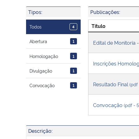
Tipos:
Publicações:
Título
Todos
4
Abertura
1
Edital de Monitoria 
Homologação
1
Inscrições Homolo
Divulgação
1
Resultado Final
(pdf
Convocação
1
Convocação
(pdf - 
Descrição: