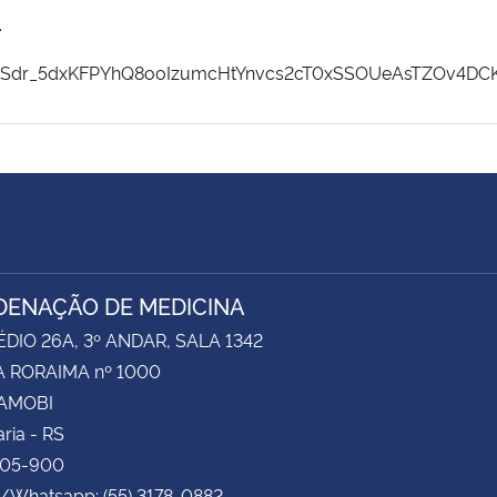
.
QLSdr_5dxKFPYhQ8ooIzumcHtYnvcs2cT0xSSOUeAsTZOv4DCKw
ENAÇÃO DE MEDICINA
ÉDIO 26A, 3º ANDAR, SALA 1342
 RORAIMA nº 1000
CAMOBI
ria - RS
105-900
e/Whatsapp: (55) 3178-0882