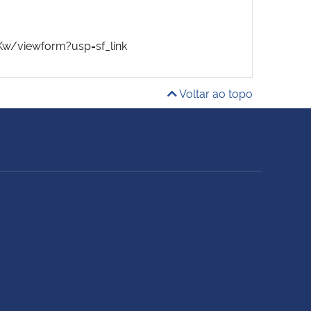
/viewform?usp=sf_link
Voltar ao topo