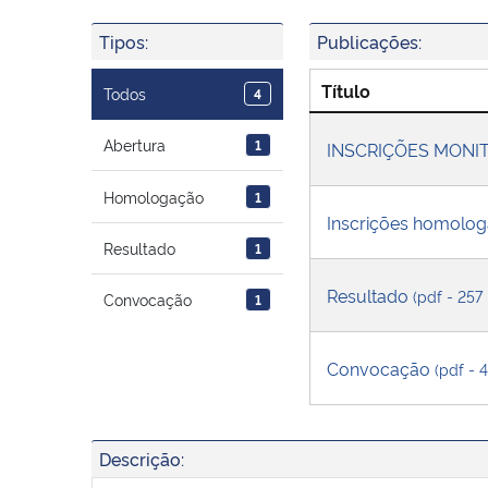
Tipos:
Publicações:
Título
Todos
4
Abertura
1
INSCRIÇÕES MONI
Homologação
1
Inscrições homolo
Resultado
1
Resultado
(pdf - 257
Convocação
1
Convocação
(pdf - 
Descrição: