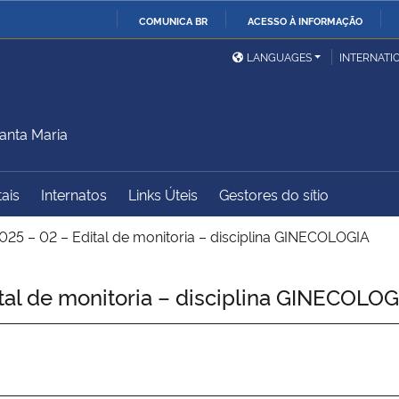
COMUNICA BR
ACESSO À INFORMAÇÃO
Ministério da Defesa
Ministério das Relações
Mini
IR
LANGUAGES
INTERNATI
Exteriores
PARA
O
Ministério da Cidadania
Ministério da Saúde
Mini
CONTEÚDO
anta Maria
tais
Internatos
Links Úteis
Gestores do sítio
Ministério do
Controladoria-Geral da
Mini
Desenvolvimento Regional
União
Famí
25 – 02 – Edital de monitoria – disciplina GINECOLOGIA
Hum
al de monitoria – disciplina GINECOLOG
Advocacia-Geral da União
Banco Central do Brasil
Plan