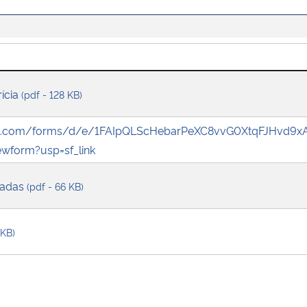
rícia
(pdf - 128 KB)
gle.com/forms/d/e/1FAIpQLScHebarPeXC8vvG0XtqFJHvd9x
wform?usp=sf_link
gadas
(pdf - 66 KB)
 KB)