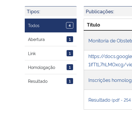
Tipos:
Publicações:
Título
Todos
4
Abertura
1
Monitoria de Obstet
Link
1
https://docs.goo
1ifTtL7hLMOxcg/vie
Homologação
1
Inscrições homolo
Resultado
1
Resultado
(pdf - 254