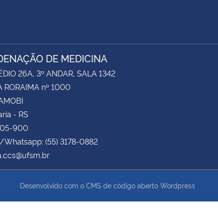
ENAÇÃO DE MEDICINA
ÉDIO 26A, 3º ANDAR, SALA 1342
 RORAIMA nº 1000
CAMOBI
ria - RS
105-900
e/Whatsapp: (55) 3178-0882
a.ccs@ufsm.br
Desenvolvido com o CMS de código aberto
Wordpress