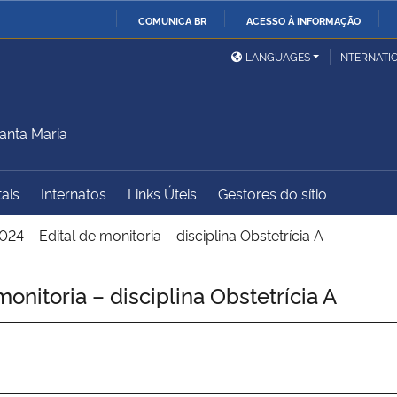
COMUNICA BR
ACESSO À INFORMAÇÃO
Ministério da Defesa
Ministério das Relações
Mini
IR
LANGUAGES
INTERNATI
Exteriores
PARA
O
Ministério da Cidadania
Ministério da Saúde
Mini
CONTEÚDO
anta Maria
tais
Internatos
Links Úteis
Gestores do sítio
Ministério do
Controladoria-Geral da
Mini
Desenvolvimento Regional
União
Famí
24 – Edital de monitoria – disciplina Obstetrícia A
Hum
nitoria – disciplina Obstetrícia A
Advocacia-Geral da União
Banco Central do Brasil
Plan