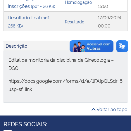
Homologação
inscrições
(pdf - 26 KB)
15:50
Secretaria-Geral
Resultado final
(pdf -
17/09/2024
Resultado
266 KB)
00:00
Secretaria de Governo
Gabinete de Segurança Institucional
Descrição:
Edital de monitoria da disciplina de Ginecologia –
Advocacia-Geral da União
DGO
Banco Central do Brasil
https://docs.google.com/forms/d/e/1FAIpQLSdr_5
usp=sf_link
Planalto
Voltar ao topo
REDES SOCIAIS: