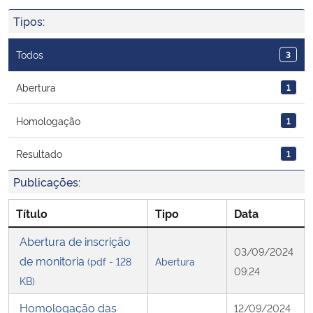
Ministério da Cidadania
Tipos:
Ministério da Saúde
Todos
3
Ministério de Minas e Energia
Abertura
1
Homologação
1
Ministério da Ciência, Tecnologia, Inovações e Comunicações
Resultado
1
Ministério do Meio Ambiente
Publicações:
Ministério do Turismo
Título
Tipo
Data
Ministério do Desenvolvimento Regional
Abertura de inscrição
03/09/2024
de monitoria
(pdf - 128
Abertura
09:24
Controladoria-Geral da União
KB)
Homologação das
12/09/2024
Ministério da Mulher, da Família e dos Direitos Humanos