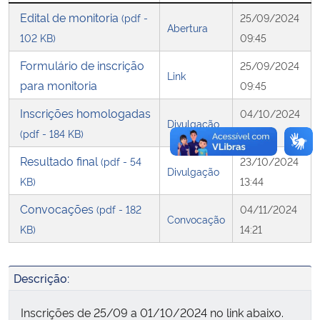
Edital de monitoria
(pdf -
25/09/2024
Abertura
Secretaria-Geral
102 KB)
09:45
Formulário de inscrição
25/09/2024
Secretaria de Governo
Link
para monitoria
09:45
Gabinete de Segurança Institucional
Inscrições homologadas
04/10/2024
Divulgação
(pdf - 184 KB)
09:51
Advocacia-Geral da União
Resultado final
(pdf - 54
23/10/2024
Divulgação
KB)
13:44
Banco Central do Brasil
Convocações
(pdf - 182
04/11/2024
Convocação
Planalto
KB)
14:21
Descrição:
Inscrições de 25/09 a 01/10/2024 no link abaixo.