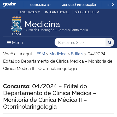
COMUNICA BR
ACESSO À INFORMAÇÃO
PARTI
Casa Civil
LANGUAGES
INTERNATIONAL
SÍTIOS DA UFSM
IR
PARA
Medicina
Ministério da Justiça e Segurança Pública
O
Curso de Graduação – Campus Santa Maria
CONTEÚDO
Ministério da Defesa
Buscar no no Sítio
Busca
Busca:
Menu Principal do Sítio
Menu
Busc
Ministério das Relações Exteriores
Você está aqui:
UFSM
>
Medicina
>
Editais
>
04/2024 –
Edital do Departamento de Clínica Médica – Monitoria de
Ministério da Economia
Clínica Médica II – Otorrinolaringologia
Ministério da Infraestrutura
Início do conteúdo
Concurso:
04/2024 – Edital do
Departamento de Clínica Médica –
Ministério da Agricultura, Pecuária e Abastecimento
Monitoria de Clínica Médica II –
Otorrinolaringologia
Ministério da Educação