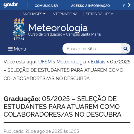
COMUNICA BR
ACESSO À INFORMAÇÃO
PARTI
Casa Civil
LANGUAGES
INTERNATIONAL
SÍTIOS DA UFSM
IR
PARA
Meteorologia
Ministério da Justiça e Segurança Pública
O
Curso de Graduação – Campus Santa Maria
CONTEÚDO
Ministério da Defesa
Buscar no no Sítio
Busca
Busca:
Menu Principal do Sítio
Menu
Busc
Ministério das Relações Exteriores
Você está aqui:
UFSM
>
Meteorologia
>
Editais
>
05/2025
– SELEÇÃO DE ESTUDANTES PARA ATUAREM COMO
Ministério da Economia
COLABORADORES/AS NO DESCUBRA
Ministério da Infraestrutura
Início do conteúdo
Graduação:
05/2025 – SELEÇÃO DE
ESTUDANTES PARA ATUAREM COMO
Ministério da Agricultura, Pecuária e Abastecimento
COLABORADORES/AS NO DESCUBRA
Ministério da Educação
Publicado:
21 de ago de 2025 às 12:55