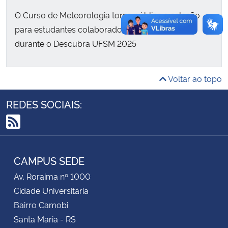
O Curso de Meteorologia torna pública a seleção
Secretaria-Geral
para estudantes colaboradores/as(auxiliares)
durante o Descubra UFSM 2025
Secretaria de Governo
Gabinete de Segurança Institucional
Voltar ao topo
REDES SOCIAIS:
Advocacia-Geral da União
RSS
Banco Central do Brasil
CAMPUS SEDE
Planalto
Av. Roraima nº 1000
Cidade Universitária
Bairro Camobi
Santa Maria - RS