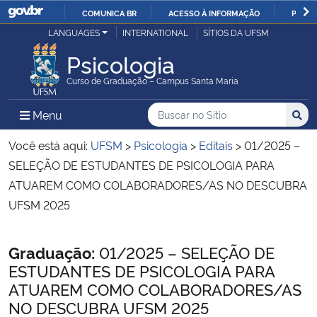
COMUNICA BR
ACESSO À INFORMAÇÃO
PARTI
Casa Civil
LANGUAGES
INTERNATIONAL
SÍTIOS DA UFSM
IR
PARA
Psicologia
Ministério da Justiça e Segurança Pública
O
Curso de Graduação – Campus Santa Maria
CONTEÚDO
Ministério da Defesa
Buscar no no Sítio
Busca
Busca:
Menu Principal do Sítio
Menu
Busc
Ministério das Relações Exteriores
Você está aqui:
UFSM
>
Psicologia
>
Editais
>
01/2025 –
SELEÇÃO DE ESTUDANTES DE PSICOLOGIA PARA
Ministério da Economia
ATUAREM COMO COLABORADORES/AS NO DESCUBRA
UFSM 2025
Ministério da Infraestrutura
Início do conteúdo
Graduação:
01/2025 – SELEÇÃO DE
Ministério da Agricultura, Pecuária e Abastecimento
ESTUDANTES DE PSICOLOGIA PARA
ATUAREM COMO COLABORADORES/AS
Ministério da Educação
NO DESCUBRA UFSM 2025