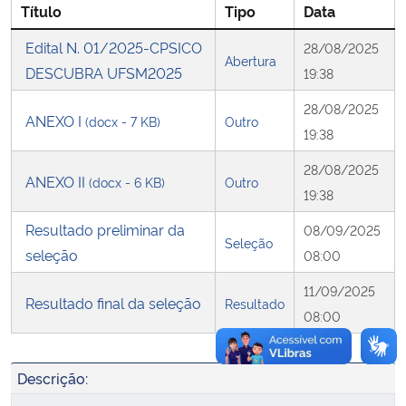
Título
Tipo
Data
Secretaria-Geral
Edital N. 01/2025-CPSICO
28/08/2025
Abertura
DESCUBRA UFSM2025
19:38
Secretaria de Governo
28/08/2025
ANEXO I
(docx - 7 KB)
Outro
19:38
Gabinete de Segurança Institucional
28/08/2025
ANEXO II
(docx - 6 KB)
Outro
Advocacia-Geral da União
19:38
Resultado preliminar da
08/09/2025
Banco Central do Brasil
Seleção
seleção
08:00
Planalto
11/09/2025
Resultado final da seleção
Resultado
08:00
Descrição: