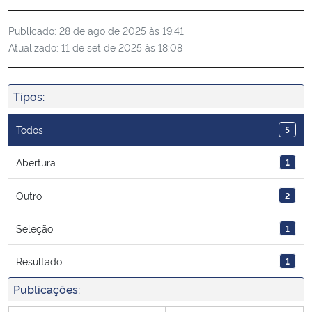
Ministério da Cidadania
Publicado:
28 de ago de 2025 às 19:41
Atualizado:
11 de set de 2025 às 18:08
Ministério da Saúde
Ministério de Minas e Energia
Tipos:
Ministério da Ciência, Tecnologia, Inovações e Comunicações
Todos
5
Ministério do Meio Ambiente
Abertura
1
Outro
2
Ministério do Turismo
Seleção
1
Ministério do Desenvolvimento Regional
Resultado
1
Controladoria-Geral da União
Publicações:
Ministério da Mulher, da Família e dos Direitos Humanos