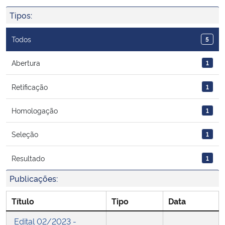
Ministério da Cidadania
Tipos:
Ministério da Saúde
Todos
5
Ministério de Minas e Energia
Abertura
1
Retificação
1
Ministério da Ciência, Tecnologia, Inovações e Comunicações
Homologação
1
Ministério do Meio Ambiente
Seleção
1
Ministério do Turismo
Resultado
1
Ministério do Desenvolvimento Regional
Publicações:
Controladoria-Geral da União
Título
Tipo
Data
Edital 02/2023 -
Ministério da Mulher, da Família e dos Direitos Humanos