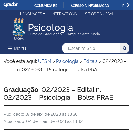
COMUNICA BR
ACESSO À INFORMAÇÃO
PARTI
Casa Civil
LANGUAGES
INTERNATIONAL
SÍTIOS DA UFSM
IR
PARA
Psicologia
Ministério da Justiça e Segurança Pública
O
Curso de Graduação – Campus Santa Maria
CONTEÚDO
Ministério da Defesa
Buscar no no Sítio
Busca
Busca:
Menu Principal do Sítio
Menu
Busc
Ministério das Relações Exteriores
Você está aqui:
UFSM
>
Psicologia
>
Editais
>
02/2023 –
Edital n. 02/2023 – Psicologia – Bolsa PRAE
Ministério da Economia
Início do conteúdo
Graduação:
02/2023 – Edital n.
Ministério da Infraestrutura
02/2023 – Psicologia – Bolsa PRAE
Ministério da Agricultura, Pecuária e Abastecimento
Publicado:
18 de abr de 2023 às 13:36
Atualizado:
04 de maio de 2023 às 13:42
Ministério da Educação