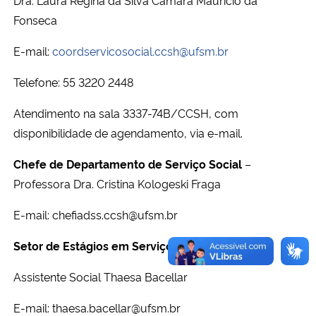
Fonseca
Secretaria-Geral
E-mail:
coordservicosocial.ccsh@ufsm.br
Secretaria de Governo
Telefone: 55 3220 2448
Gabinete de Segurança Institucional
Atendimento na sala 3337-74B/CCSH, com
d
isponibilidade de agendamento, via e-mail.
Advocacia-Geral da União
Chefe de Departamento de Serviço Social
–
Professora Dra. Cristina Kologeski Fraga
Banco Central do Brasil
E-mail:
chefiadss.ccsh@ufsm.br
Planalto
Setor de Estágios em Serviço Social
Assistente Social Thaesa Bacellar
E-mail: thaesa.bacellar@ufsm.br