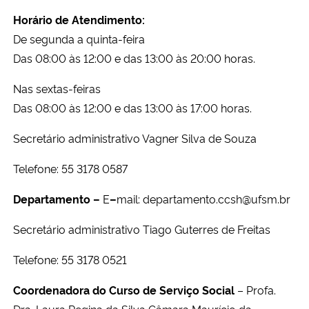
Ministério da Cidadania
Horário de Atendimento:
De segunda a quinta-feira
Ministério da Saúde
Das 08:00 às 12:00 e d
as
13:00 às 20:00 horas.
Ministério de Minas e Energia
Nas sextas-feiras
Das
08:00 às 12:00 e das 13:00 às 17:00 horas.
Ministério da Ciência, Tecnologia, Inovações e Comunicações
Secretário administrativo Vagner Silva de Souza
Ministério do Meio Ambiente
Telefone: 55 3178 0587
Ministério do Turismo
Departamento –
E
–
mail:
departamento.ccsh@ufsm.br
Secretário administrativo Tiago Guterres de Freitas
Ministério do Desenvolvimento Regional
Telefone: 55 3178 0521
Controladoria-Geral da União
Coordenadora do Curso de Serviço Social
– Profa.
Ministério da Mulher, da Família e dos Direitos Humanos
Dra. Laura Regina da Silva Câmara Maurício da