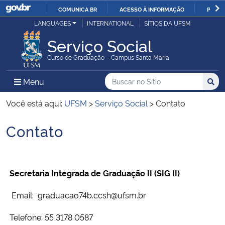
COMUNICA BR
ACESSO À INFORMAÇÃO
PARTI
Casa Civil
LANGUAGES
INTERNATIONAL
SÍTIOS DA UFSM
IR
PARA
Serviço Social
Ministério da Justiça e Segurança Pública
O
Curso de Graduação – Campus Santa Maria
CONTEÚDO
Ministério da Defesa
Buscar no no Sítio
Busca
Busca:
Menu Principal do Sítio
Menu
Busc
Ministério das Relações Exteriores
Você está aqui:
UFSM
>
Serviço Social
>
Contato
Contato
Ministério da Economia
Início do conteúdo
Ministério da Infraestrutura
Secretaria Integrada de Graduação II (SIG II)
Ministério da Agricultura, Pecuária e Abastecimento
Email:
graduacao74b.ccsh@ufsm.br
Ministério da Educação
Telefone: 55 3178 0587