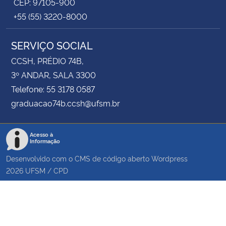
CEP: 97105-900
+55 (55) 3220-8000
SERVIÇO SOCIAL
CCSH, PRÉDIO 74B,
3º ANDAR, SALA 3300
Telefone: 55 3178 0587
graduacao74b.ccsh@ufsm.br
Acesso à
Informação
Desenvolvido com o CMS de código aberto
Wordpress
2026
UFSM
/
CPD