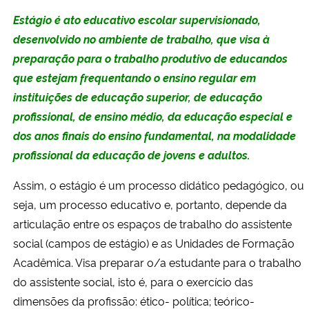
Ministério da Cidadania
Estágio é ato educativo escolar supervisionado,
desenvolvido no ambiente de trabalho, que visa à
Ministério da Saúde
preparação para o trabalho produtivo de educandos
que estejam frequentando o ensino regular em
Ministério de Minas e Energia
instituições de educação superior, de educação
profissional, de ensino médio, da educação especial e
Ministério da Ciência, Tecnologia, Inovações e Comunicações
dos anos finais do ensino fundamental, na modalidade
profissional da educação de jovens e adultos.
Ministério do Meio Ambiente
Assim, o estágio é um processo didático pedagógico, ou
Ministério do Turismo
seja, um processo educativo e, portanto, depende da
articulação entre os espaços de trabalho do assistente
Ministério do Desenvolvimento Regional
social (campos de estágio) e as Unidades de Formação
Acadêmica. Visa preparar o/a estudante para o trabalho
Controladoria-Geral da União
do assistente social, isto é, para o exercício das
dimensões da profissão: ético- política; teórico-
Ministério da Mulher, da Família e dos Direitos Humanos