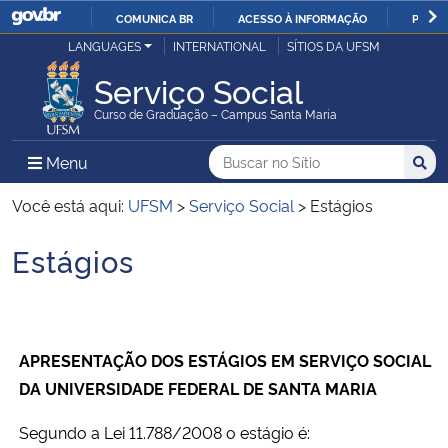
COMUNICA BR
ACESSO À INFORMAÇÃO
PARTI
Casa Civil
LANGUAGES
INTERNATIONAL
SÍTIOS DA UFSM
IR
PARA
Serviço Social
Ministério da Justiça e Segurança Pública
O
Curso de Graduação – Campus Santa Maria
CONTEÚDO
Ministério da Defesa
Buscar no no Sítio
Busca
Busca:
Menu Principal do Sítio
Menu
Busc
Ministério das Relações Exteriores
Você está aqui:
UFSM
>
Serviço Social
>
Estágios
Estágios
Ministério da Economia
Início do conteúdo
Ministério da Infraestrutura
APRESENTAÇÃO DOS ESTÁGIOS EM SERVIÇO SOCIAL
Ministério da Agricultura, Pecuária e Abastecimento
DA UNIVERSIDADE FEDERAL DE SANTA MARIA
Ministério da Educação
Segundo a Lei 11.788/2008 o estágio é: